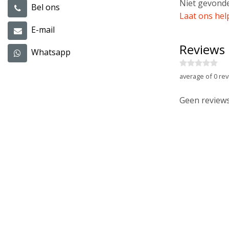
Niet gevonde
Bel ons
Laat ons hel
E-mail
Reviews
Whatsapp
average of 0 rev
Geen reviews