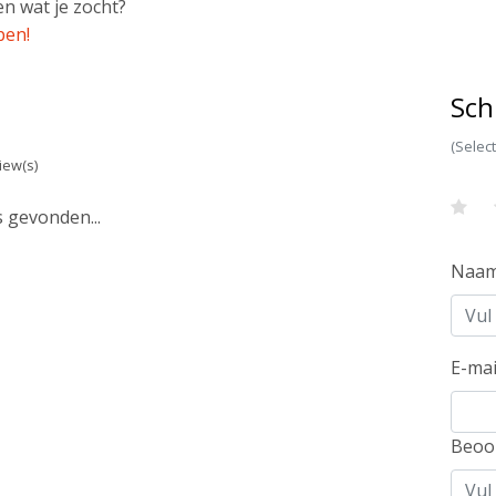
n wat je zocht?
pen!
Sch
(Selec
iew(s)
 gevonden...
Naa
E-mai
Beoo