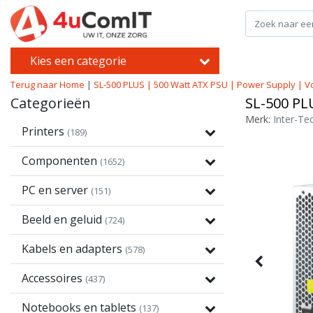
Kies een categorie
Terug naar Home
|
SL-500 PLUS | 500 Watt ATX PSU | Power Supply | V
Categorieën
SL-500 PL
Merk:
Inter-Te
Printers
(189)
Componenten
(1652)
PC en server
(151)
Beeld en geluid
(724)
Kabels en adapters
(578)
Accessoires
(437)
Notebooks en tablets
(137)