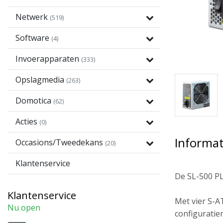
Netwerk
(519)
Software
(4)
Invoerapparaten
(333)
Opslagmedia
(263)
Domotica
(62)
Acties
(0)
Informat
Occasions/Tweedekans
(20)
Klantenservice
De SL-500 P
Klantenservice
Met vier S-A
Nu open
configuratie