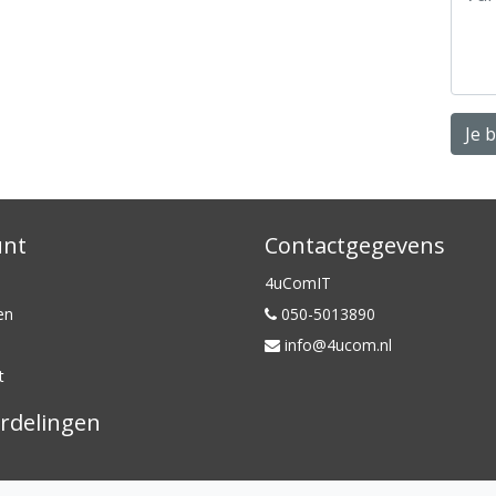
Je 
unt
Contactgegevens
4uComIT
en
050-5013890
info@4ucom.nl
t
rdelingen