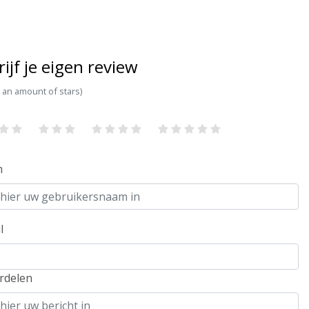
rijf je eigen review
t an amount of stars)
m
l
rdelen