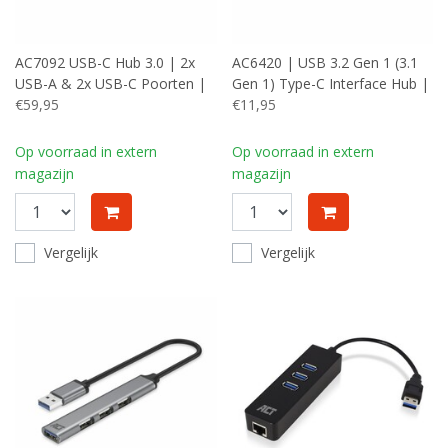
AC7092 USB-C Hub 3.0 | 2x
AC6420 | USB 3.2 Gen 1 (3.1
USB-A & 2x USB-C Poorten |
Gen 1) Type-C Interface Hub |
5 Gbps | Aluminium Behuizing
€59,95
5000 Mbit/s | Zwart
€11,95
| 12 cm Kabel
Op voorraad in extern
Op voorraad in extern
magazijn
magazijn
Vergelijk
Vergelijk