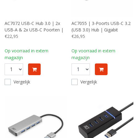
AC7072 USB-C Hub 3.0 | 2x
AC7055 | 3-Poorts USB-C 3.2
USB-A & 2x USB-C Poorten |
(USB 3.0) Hub | Gigabit
5 Gbps | Aluminium Behuizing
€22,95
Ethernet Poort
€26,95
| 12 cm Kabel
Op voorraad in extern
Op voorraad in extern
magazijn
magazijn
Vergelijk
Vergelijk