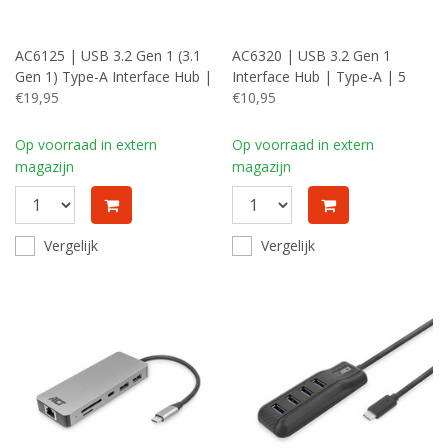
AC6125 | USB 3.2 Gen 1 (3.1
AC6320 | USB 3.2 Gen 1
Gen 1) Type-A Interface Hub |
Interface Hub | Type-A | 5
5000 Mbit/s | Grijs
€19,95
Gbps | Zwart
€10,95
Op voorraad in extern
Op voorraad in extern
magazijn
magazijn
Vergelijk
Vergelijk