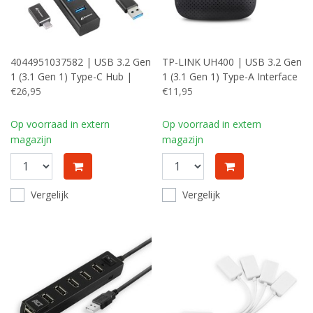
4044951037582 | USB 3.2 Gen
TP-LINK UH400 | USB 3.2 Gen
1 (3.1 Gen 1) Type-C Hub |
1 (3.1 Gen 1) Type-A Interface
5000 Mbit/s | Zwart
€26,95
Hub | 5000 Mbit/s | Zwart
€11,95
Op voorraad in extern
Op voorraad in extern
magazijn
magazijn
Vergelijk
Vergelijk