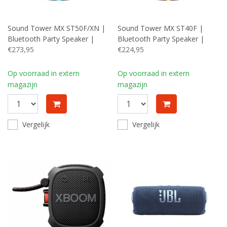
Sound Tower MX ST50F/XN |
Sound Tower MX ST40F |
Bluetooth Party Speaker |
Bluetooth Party Speaker |
240W | Tot 18 Uur Accuduur |
€273,95
160W | Tot 12 Uur Accuduur |
€224,95
IPX4 Spatwaterbestendig |
IPX4 Spatwaterbestendig |
Karaoke & Party Lights+ |
Karaoke & Party Lights+
Op voorraad in extern
Op voorraad in extern
OPEN BOX (refurbished)
magazijn
magazijn
Vergelijk
Vergelijk