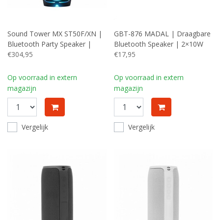
Sound Tower MX ST50F/XN |
GBT-876 MADAL | Draagbare
Bluetooth Party Speaker |
Bluetooth Speaker | 2×10W
240W | Tot 18 Uur Accuduur |
€304,95
RMS | 4000mAh Accu | RGB
€17,95
IPX4 Spatwaterbestendig |
Karaoke & Party Lights+
Op voorraad in extern
Op voorraad in extern
magazijn
magazijn
Vergelijk
Vergelijk