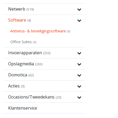
Netwerk
(519)
Software
(4)
Antivirus- & beveiligingssoftware
(0)
Office Suites
(0)
Invoerapparaten
(333)
Opslagmedia
(263)
Domotica
(62)
Acties
(0)
Occasions/Tweedekans
(20)
Klantenservice