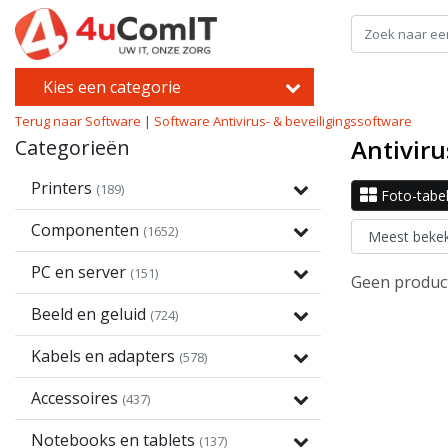
Kies een categorie
Terug naar Software
|
Software
Antivirus- & beveiligingssoftware
Antiviru
Categorieën
Printers
(189)
Foto-tabe
Componenten
(1652)
PC en server
(151)
Geen product
Beeld en geluid
(724)
Kabels en adapters
(578)
Accessoires
(437)
Notebooks en tablets
(137)