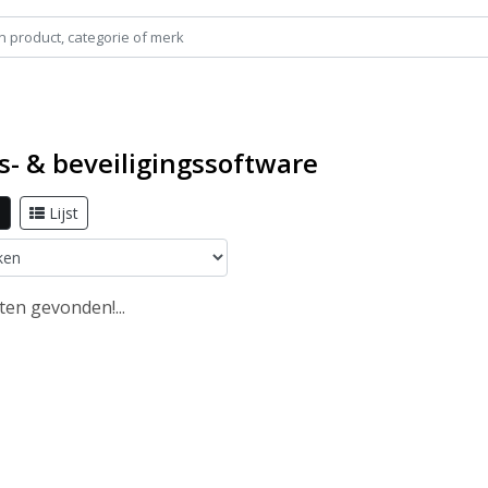
s- & beveiligingssoftware
l
Lijst
en gevonden!...