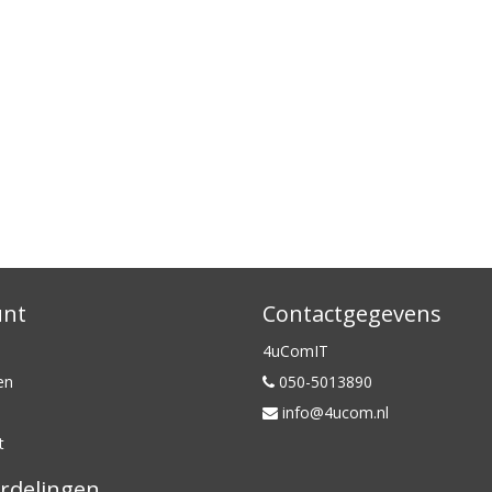
unt
Contactgegevens
4uComIT
en
050-5013890
info@4ucom.nl
t
rdelingen