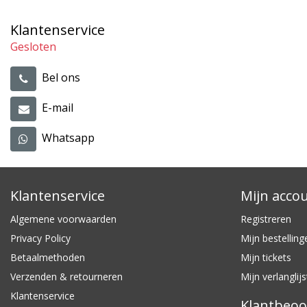
Klantenservice
Gesloten
Bel ons
E-mail
Whatsapp
Klantenservice
Mijn acco
Algemene voorwaarden
Registreren
Privacy Policy
Mijn bestelling
Betaalmethoden
Mijn tickets
Verzenden & retourneren
Mijn verlanglijs
Klantenservice
Klantbeoo