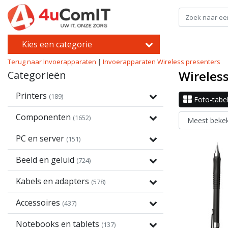
Kies een categorie
Terug naar Invoerapparaten
|
Invoerapparaten
Wireless presenters
Wireles
Categorieën
Printers
(189)
Foto-tabe
Componenten
(1652)
PC en server
(151)
Beeld en geluid
(724)
Kabels en adapters
(578)
Accessoires
(437)
Notebooks en tablets
(137)