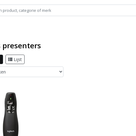
s presenters
l
Lijst