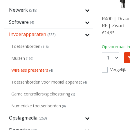
Netwerk
(519)
R400 | Draad
Software
(4)
RF | Zwart
€24,95
Invoerapparaten
(333)
Toetsenborden
Op voorraad in
(118)
Muizen
(199)
Vergelijk
Wireless presenters
(4)
Toetsenborden voor mobiel apparaat
(4)
Game controllers/spelbesturing
(5)
Numerieke toetsenborden
(0)
Opslagmedia
(263)