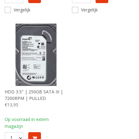
Vergelijk
Vergelijk
HDD 3.5" | 250GB SATA III |
7200RPM | PULLED
(refurbished)
€13,95
Op voorraad in extern
magazijn