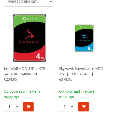
IronWolf HDD 3.5" | 4TB
SkyHawk Surveillance HDD
SATA III | 5400RPM
3.5" | 8TB SATA III |
€234,95
7200RPM
€378,95
Op voorraad in extern
Op voorraad in extern
magazijn
magazijn