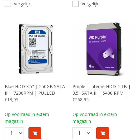
Vergelijk
Vergelijk
Blue HDD 3.5" | 250GB SATA
Purple | Interne HDD 4 TB |
III | 7200RPM | PULLED
3.5" SATA III | 5400 RPM |
(refurbished)
€13,95
128 MB Cache
€268,95
Op voorraad in extern
Op voorraad in extern
magazijn
magazijn