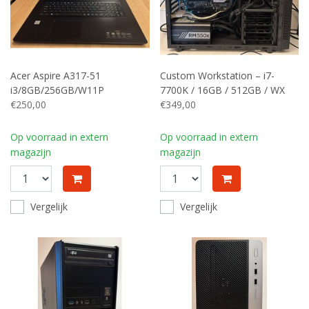
Acer Aspire A317-51
Custom Workstation – i7-
i3/8GB/256GB/W11P
7700K / 16GB / 512GB / WX
€250,00
7100 / W11 Pro
€349,00
Op voorraad in extern
Op voorraad in extern
magazijn
magazijn
Vergelijk
Vergelijk