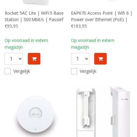
Rocket 5AC Lite | WiFi 5 Base
EAP670 Access Point | Wifi 6 |
Station | 500 Mbit/s | Passief
Power over Ethernet (PoE) |
PoE (injector meegeleverd) |
€95,95
5400 Mbit/s | Inclusief
€183,95
Inclusief Mastmontagebeugel
Plafond- en
| RENEWED (refurbished)
Muurmontagebeugel
Op voorraad in extern
Op voorraad in extern
magazijn
magazijn
Vergelijk
Vergelijk