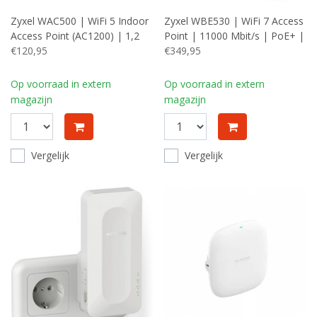
Zyxel WAC500 | WiFi 5 Indoor
Zyxel WBE530 | WiFi 7 Access
Access Point (AC1200) | 1,2
Point | 11000 Mbit/s | PoE+ |
Gbit/s | PoE | Inclusief
€120,95
Inclusief Plafond- en
€349,95
Montagebeugel
Muurmontagebeugel
Op voorraad in extern
Op voorraad in extern
magazijn
magazijn
Vergelijk
Vergelijk