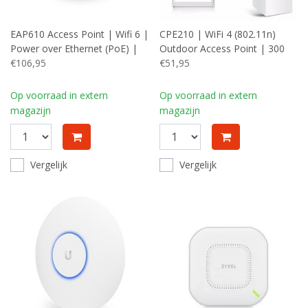
EAP610 Access Point | Wifi 6 |
CPE210 | WiFi 4 (802.11n)
Power over Ethernet (PoE) |
Outdoor Access Point | 300
1775 Mbit/s | Inclusief
€106,95
Mbit/s | PoE (met Adapter) |
€51,95
Plafond- en
Inclusief Mastmontagebeugel
Muurmontagebeugel
Op voorraad in extern
Op voorraad in extern
magazijn
magazijn
Vergelijk
Vergelijk