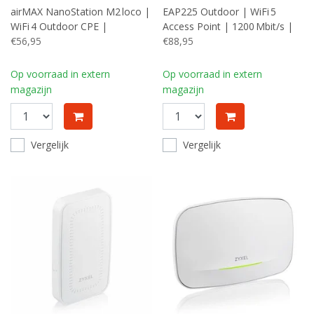
airMAX NanoStation M2 loco |
EAP225 Outdoor | WiFi 5
WiFi 4 Outdoor CPE |
Access Point | 1200 Mbit/s |
150 Mbit/s | Passief PoE
€56,95
PoE (met Injector) | Inclusief
€88,95
(injector inbegrepen) |
Montagebeugel
Inclusief Mastmontageset
Op voorraad in extern
Op voorraad in extern
magazijn
magazijn
Vergelijk
Vergelijk