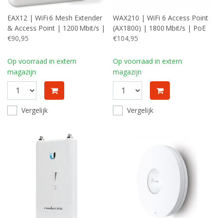
EAX12 | WiFi 6 Mesh Extender
WAX210 | WiFi 6 Access Point
& Access Point | 1200 Mbit/s |
(AX1800) | 1800 Mbit/s | PoE
Gigabit Ethernet
€90,95
(802.3at) | Inclusief
€104,95
Montagebeugel
Op voorraad in extern
Op voorraad in extern
magazijn
magazijn
Vergelijk
Vergelijk