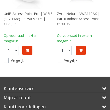
UniFi Access Point Pro | WiFi 5
Zyxel Nebula NWA110AX |
(802.11ac) | 1750 Mbit/s |
WiFi 6 Indoor Access Point |
PoE+ (injector meegeleverd) |
€178,95
1775 Mbit/s | PoE+ / 12 V DC |
€198,95
Inclusief Montagebeugel
Inclusief Montagebeugel
Op voorraad in extern
Op voorraad in extern
magazijn
magazijn
Vergelijk
Vergelijk
Klantenservice
Mijn account
Klantbeoordelingen