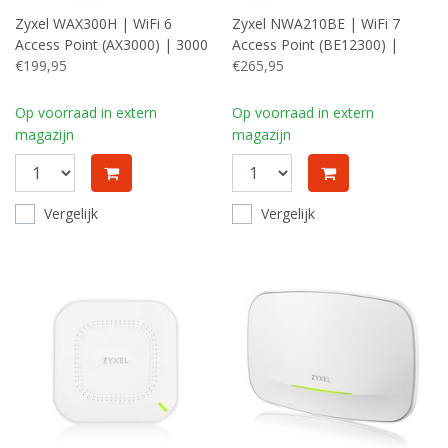
Zyxel WAX300H | WiFi 6
Zyxel NWA210BE | WiFi 7
Access Point (AX3000) | 3000
Access Point (BE12300) |
Mbit/s | PoE+ | Inclusief
€199,95
11530 Mbit/s | PoE+ |
€265,95
Wandmontagebeugel
Inclusief Plafond- en
Muurmontagebeugel
Op voorraad in extern
Op voorraad in extern
magazijn
magazijn
Vergelijk
Vergelijk