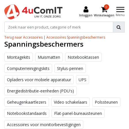
0
Menu
Inloggen
Winkelwagen
Terug naar Accessoires
|
Accessoires
Spanningsbeschermers
Spanningsbeschermers
Montagekits
Muismatten
Notebooktassen
Computerreinigingskits
Stylus-pennen
Opladers voor mobiele apparatuur
UPS
Energiedistributie-eenheden (PDU's)
Geheugenkaartlezers
Video schakelaars
Polssteunen
Notebookstandaards
Flat-panel-bureausteunen
Accessoires voor monitorbevestigingen