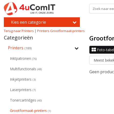
Kies een categorie
Terug naar Printers
|
Printers
Grootformaat-printers
Grootfo
Categorieën
Printers
(189)
Foto-tabe
Inktpatronen
(76)
Multifunctionals
(48)
Geen product
Inkjetprinters
(3)
Laserprinters
(7)
Tonercartridges
(40)
Grootformaat-printers
(1)