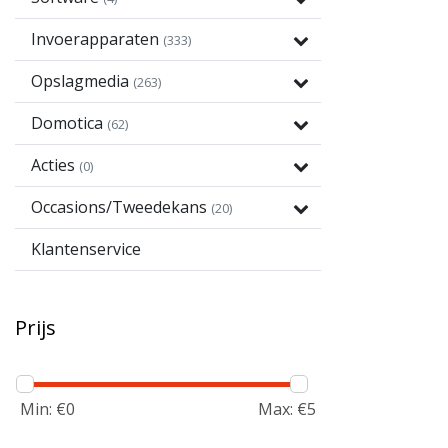
Invoerapparaten
(333)
Opslagmedia
(263)
Domotica
(62)
Acties
(0)
Occasions/Tweedekans
(20)
Klantenservice
Prijs
Min: €
0
Max: €
5