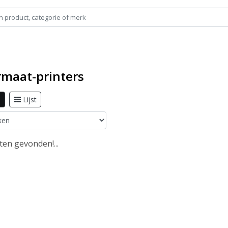
rmaat-printers
l
Lijst
en gevonden!...