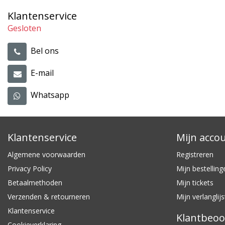
Klantenservice
Gesloten
Bel ons
E-mail
Whatsapp
Klantenservice
Mijn acco
Algemene voorwaarden
Registreren
Privacy Policy
Mijn bestelling
Betaalmethoden
Mijn tickets
Verzenden & retourneren
Mijn verlanglijs
Klantenservice
Klantbeoo
Cookieverklaring