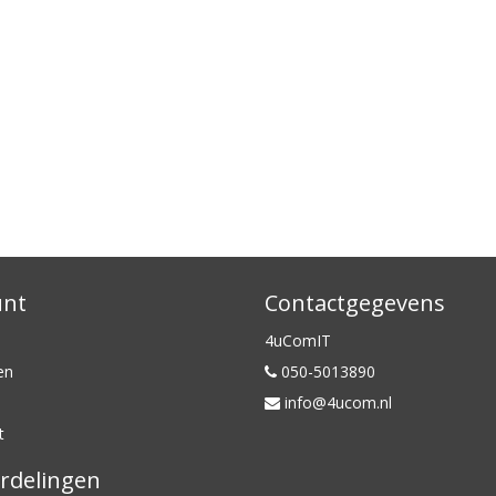
unt
Contactgegevens
4uComIT
en
050-5013890
info@4ucom.nl
t
rdelingen