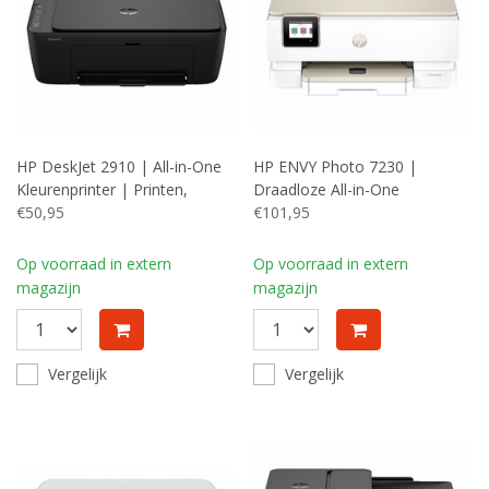
HP DeskJet 2910 | All-in-One
HP ENVY Photo 7230 |
Kleurenprinter | Printen,
Draadloze All-in-One
Scannen en Kopiëren | WiFi
€50,95
Kleurenprinter | WiFi |
€101,95
Dubbelzijdig Printen
Op voorraad in extern
Op voorraad in extern
magazijn
magazijn
Vergelijk
Vergelijk