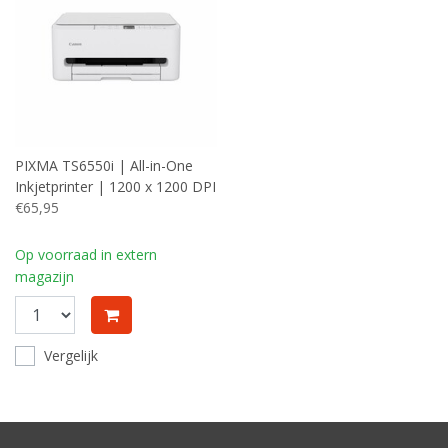
PIXMA TS6550i | All-in-One
Inkjetprinter | 1200 x 1200 DPI
| Wi-Fi | Kleur
€65,95
Op voorraad in extern
magazijn
Vergelijk