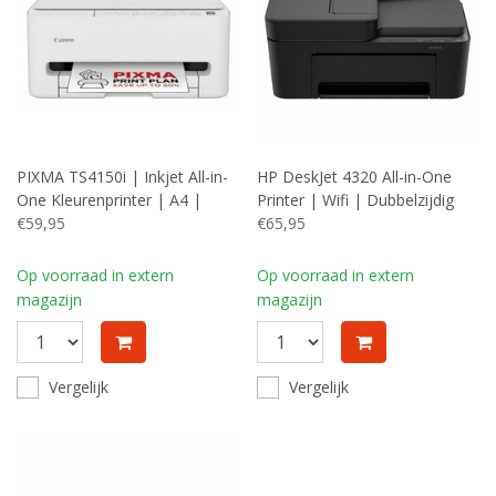
PIXMA TS4150i | Inkjet All-in-
HP DeskJet 4320 All-in-One
One Kleurenprinter | A4 |
Printer | Wifi | Dubbelzijdig
1200 x 1200 DPI | Wifi |
€59,95
Printen | Scan en Kopieer | A4
€65,95
Printen Kopiëren Scannen |
| Kleur
Wit
Op voorraad in extern
Op voorraad in extern
magazijn
magazijn
Vergelijk
Vergelijk