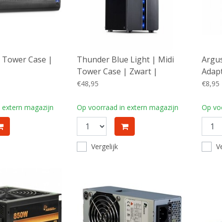
i Tower Case |
Thunder Blue Light | Midi
Argus
Tower Case | Zwart |
Adapt
RENEWED (refurbished)
| BU
€48,95
€8,95
 extern magazijn
Op voorraad in extern magazijn
Op voo
Vergelijk
Ve