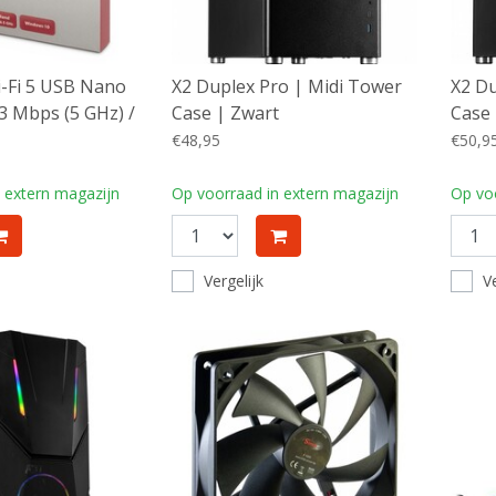
-Fi 5 USB Nano
X2 Duplex Pro | Midi Tower
X2 Du
3 Mbps (5 GHz) /
Case | Zwart
Case 
4 GHz) | USB 2.0
€48,95
€50,9
 extern magazijn
Op voorraad in extern magazijn
Op voo
Vergelijk
Ve