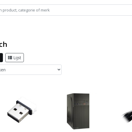
ech
l
Lijst