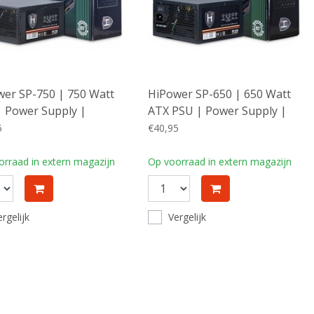
er SP-750 | 750 Watt
HiPower SP-650 | 650 Watt
 Power Supply |
ATX PSU | Power Supply |
ing
Voeding
5
€40,95
rraad in extern magazijn
Op voorraad in extern magazijn
rgelijk
Vergelijk
Vergelijk producten
0 Producten
ten