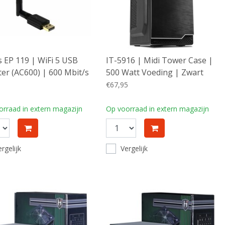
 EP 119 | WiFi 5 USB
IT-5916 | Midi Tower Case |
er (AC600) | 600 Mbit/s
500 Watt Voeding | Zwart
LK
€67,95
rraad in extern magazijn
Op voorraad in extern magazijn
rgelijk
Vergelijk