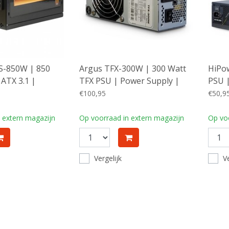
S-850W | 850
Argus TFX-300W | 300 Watt
HiPow
ATX 3.1 |
TFX PSU | Power Supply |
PSU |
SU
Voeding
Voed
€100,95
€50,9
 extern magazijn
Op voorraad in extern magazijn
Op voo
Vergelijk
Ve
Laad meer produc