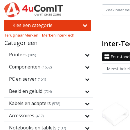
Kies een categorie
Terug naar Merken
|
Merken
Inter-Tech
Inter-T
Categorieën
Printers
(189)
Foto-tabe
Componenten
(1652)
PC en server
(151)
Beeld en geluid
(724)
Kabels en adapters
(578)
Accessoires
(437)
Notebooks en tablets
(137)