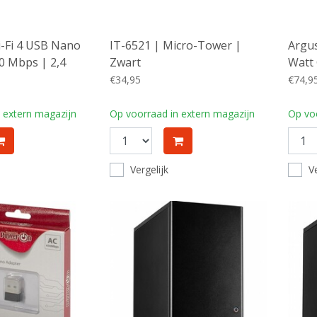
-Fi 4 USB Nano
IT-6521 | Micro-Tower |
Argu
0 Mbps | 2,4
Zwart
Watt 
0
Modul
€34,95
€74,9
Voed
 extern magazijn
Op voorraad in extern magazijn
Op voo
Vergelijk
Ve