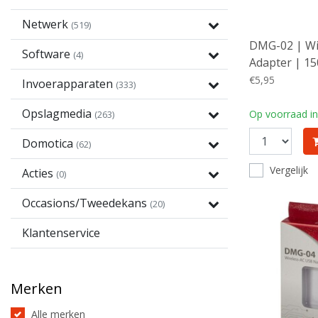
Netwerk
(519)
DMG-02 | Wi
Software
(4)
Adapter | 15
GHz | USB 2.
€5,95
Invoerapparaten
(333)
Opslagmedia
Op voorraad in
(263)
Domotica
(62)
Vergelijk
Acties
(0)
Occasions/Tweedekans
(20)
Klantenservice
Merken
Alle merken