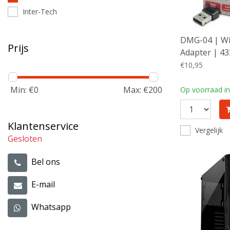
Inter-Tech
DMG-04 | Wi
Prijs
Adapter | 43
200 Mbps (2,
€10,95
| Zwart
Min: €
0
Max: €
200
Op voorraad in
Klantenservice
Vergelijk
Gesloten
Bel ons
E-mail
Whatsapp