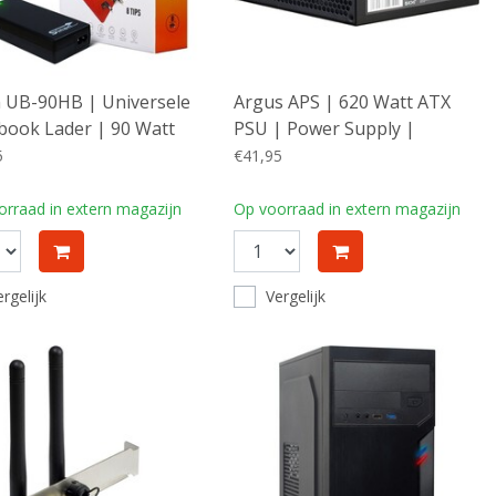
 UB-90HB | Universele
Argus APS | 620 Watt ATX
book Lader | 90 Watt
PSU | Power Supply |
Voeding
5
€41,95
rraad in extern magazijn
Op voorraad in extern magazijn
rgelijk
Vergelijk