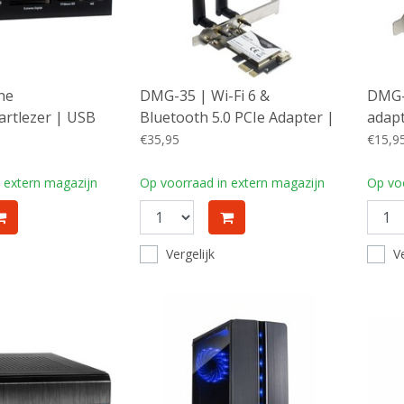
rne
DMG-35 | Wi-Fi 6 &
DMG-
rtlezer | USB
Bluetooth 5.0 PCIe Adapter |
adapt
Gbps) | 3.5" bay |
3000 Mbps | Dual-band (2,4
(802.
€35,95
€15,9
CF, SD, microSD,
GHz / 5 GHz) | Intel AX200
5 GHz
rt
Chipset | PCIe x1
ante
 extern magazijn
Op voorraad in extern magazijn
Op voo
Vergelijk
Ve