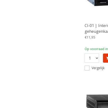
CI-01 | Inte
geheugenkaa
3.2 Gen 1 (5 
€11,95
Ondersteunt 
MS, xD | Zwa
Op voorraad in
Vergelijk