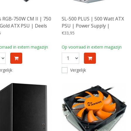
s RGB-750W CM II | 750
SL-500 PLUS | 500 Watt ATX
Gold ATX PSU | Deels
PSU | Power Supply |
air | Power Supply |
Voeding
5
€33,95
ing
rraad in extern magazijn
Op voorraad in extern magazijn
rgelijk
Vergelijk