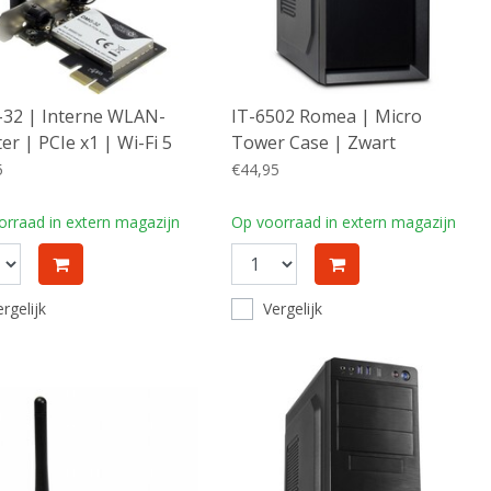
32 | Interne WLAN-
IT-6502 Romea | Micro
er | PCIe x1 | Wi-Fi 5
Tower Case | Zwart
11ac) | Dual-band 2,4 &
5
€44,95
 | 650 Mbps | 2x 2dBi
nnes
rraad in extern magazijn
Op voorraad in extern magazijn
rgelijk
Vergelijk