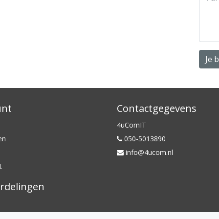
Je 
unt
Contactgegevens
4uComIT
en
050-5013890
info@4ucom.nl
t
rdelingen