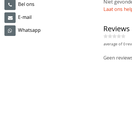
Niet gevonde
Bel ons
Laat ons hel
E-mail
Reviews
Whatsapp
average of 0 rev
Geen reviews