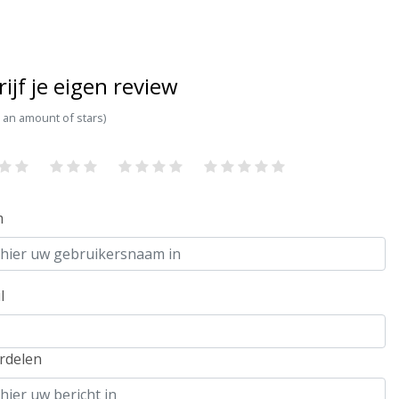
rijf je eigen review
t an amount of stars)
m
l
rdelen