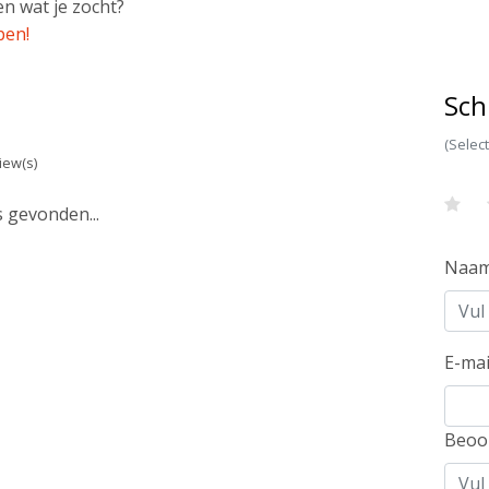
n wat je zocht?
pen!
Sch
(Selec
iew(s)
 gevonden...
Naa
E-mai
Beoo