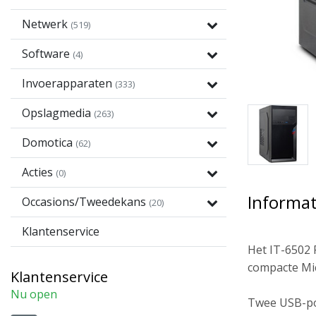
Netwerk
(519)
Software
(4)
Invoerapparaten
(333)
Opslagmedia
(263)
Domotica
(62)
Acties
(0)
Informat
Occasions/Tweedekans
(20)
Klantenservice
Het IT-6502 
compacte Mic
Klantenservice
Nu open
Twee USB-poo