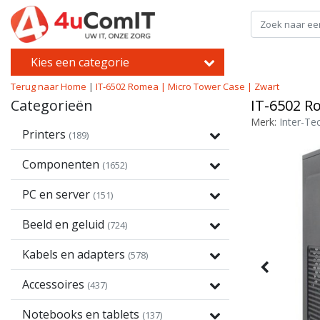
Kies een categorie
Terug naar Home
|
IT-6502 Romea | Micro Tower Case | Zwart
Categorieën
IT-6502 R
Merk:
Inter-Te
Printers
(189)
Componenten
(1652)
PC en server
(151)
Beeld en geluid
(724)
Kabels en adapters
(578)
Accessoires
(437)
Notebooks en tablets
(137)