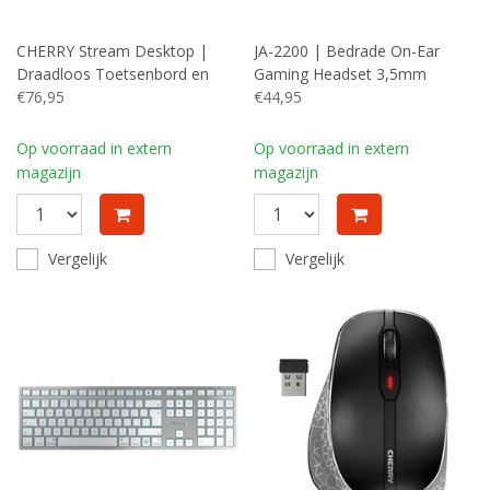
CHERRY Stream Desktop |
JA-2200 | Bedrade On-Ear
Draadloos Toetsenbord en
Gaming Headset 3,5mm
Muis (RF) | QWERTY (US-
€76,95
Connector | Zwart
€44,95
Engels) | Zwart
Op voorraad in extern
Op voorraad in extern
magazijn
magazijn
Vergelijk
Vergelijk