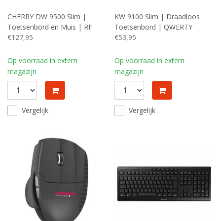
CHERRY DW 9500 Slim |
KW 9100 Slim | Draadloos
Toetsenbord en Muis | RF
Toetsenbord | QWERTY
Draadloos + Bluetooth |
€127,95
€53,95
QWERTY (Engels) | Zwart en
Grijs
Op voorraad in extern
Op voorraad in extern
magazijn
magazijn
Vergelijk
Vergelijk