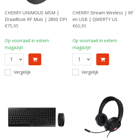
CHERRY UNIMOUS MSM |
CHERRY Stream Wireless | RF
Draadloze RF Muis | 2800 DPI
en USB | QWERTY US
| Rechtshandig Ergonomisch |
€75,95
International | Zwart
€60,95
RENEWED (refurbished)
Op voorraad in extern
Op voorraad in extern
magazijn
magazijn
Vergelijk
Vergelijk