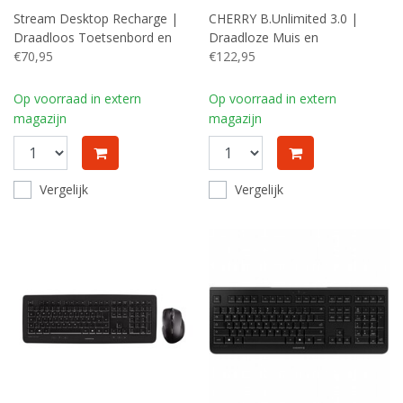
Stream Desktop Recharge |
CHERRY B.Unlimited 3.0 |
Draadloos Toetsenbord en
Draadloze Muis en
Muis | Grijs | USB Receiver
€70,95
Toetsenbordcombo |
€122,95
QWERTY | Zwart
Op voorraad in extern
Op voorraad in extern
magazijn
magazijn
Vergelijk
Vergelijk