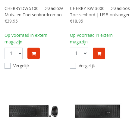
CHERRY DW 5100 | Draadloze
CHERRY KW 3000 | Draadloos
Muis- en Toetsenbordcombo
Toetsenbord | USB ontvanger
RF | QWERTY US | Zwart
€39,95
| QWERTY | Zwart
€18,95
Op voorraad in extern
Op voorraad in extern
magazijn
magazijn
Vergelijk
Vergelijk