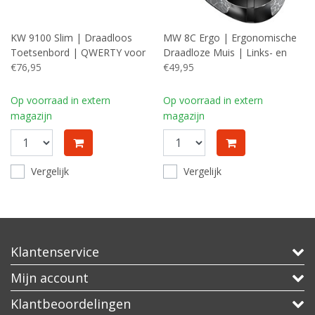
KW 9100 Slim | Draadloos
MW 8C Ergo | Ergonomische
Toetsenbord | QWERTY voor
Draadloze Muis | Links- en
MAC
€76,95
Rechtshandig | RF +
€49,95
Bluetooth | 3200 DPI |
Zwart/Grijs
Op voorraad in extern
Op voorraad in extern
magazijn
magazijn
Vergelijk
Vergelijk
Klantenservice
Mijn account
Klantbeoordelingen