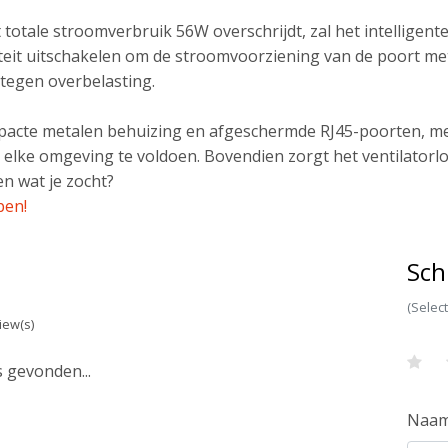
totale stroomverbruik 56W overschrijdt, zal het intellige
iteit uitschakelen om de stroomvoorziening van de poort met
tegen overbelasting.
mpacte metalen behuizing en afgeschermde RJ45-poorten, 
 elke omgeving te voldoen. Bovendien zorgt het ventilatorlo
n wat je zocht?
pen!
Sch
(Selec
iew(s)
 gevonden...
Naa