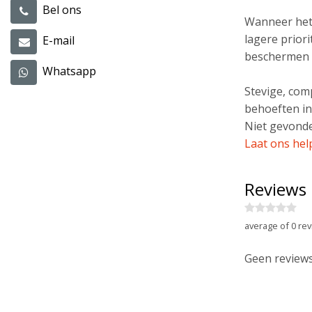
Bel ons
Wanneer het 
lagere prior
E-mail
beschermen 
Whatsapp
Stevige, co
behoeften in
Niet gevonde
Laat ons hel
Reviews
average of 0 rev
Geen reviews