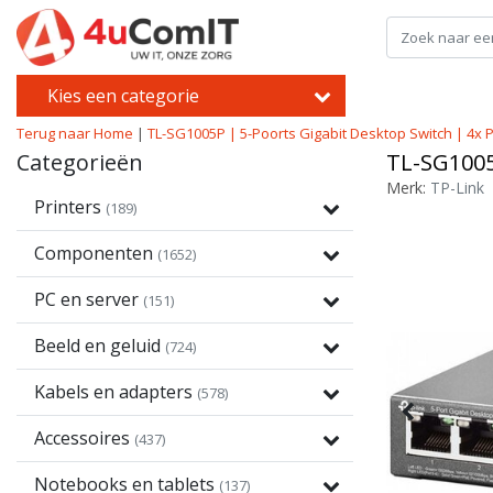
Kies een categorie
Terug naar Home
|
TL-SG1005P | 5-Poorts Gigabit Desktop Switch | 4
Categorieën
TL-SG1005
Merk:
TP-Link
Printers
(189)
Componenten
(1652)
PC en server
(151)
Beeld en geluid
(724)
Kabels en adapters
(578)
Accessoires
(437)
Notebooks en tablets
(137)