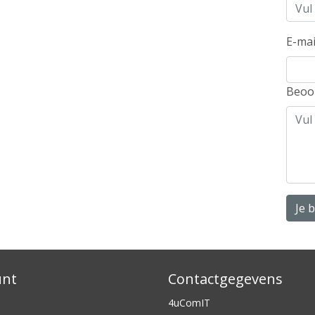
E-mai
Beoo
Je 
unt
Contactgegevens
4uComIT