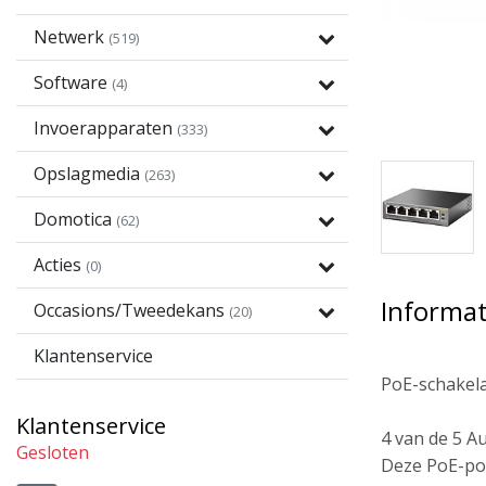
Netwerk
(519)
Software
(4)
Invoerapparaten
(333)
Opslagmedia
(263)
Domotica
(62)
Acties
(0)
Informat
Occasions/Tweedekans
(20)
Klantenservice
PoE-schakela
Klantenservice
4 van de 5 A
Gesloten
Deze PoE-poo