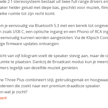
de 2.1 stereosysteem bestaat uit twee full range drivers en
aker helder geluid met diepe bas, geschikt voor muziek, film
 elke ruimte tot zijn recht komt.
m je eenvoudig via Bluetooth 5.3 met een bereik tot ongeve
n zoals USB C, een optische ingang en een Phono of RCA i
 eenvoudig kunnen worden aangesloten. Via de Klipsch Conne
ige firmware updates ontvangen.
cht van vijf kilogram voelt de speaker stevig aan, maar d
 ruimte te plaatsen. Dankzij de Broadcast modus kun je mee
ers tegelijk van dezelfde muziek genieten.
he Three Plus combineert stijl, gebruiksgemak en hoogwaar
edereen die zoekt naar een premium draadloze speaker.
n wat je zocht?
pen!