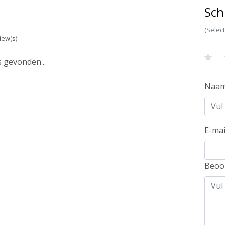
Sch
(Selec
iew(s)
 gevonden...
Naa
E-mai
Beoo