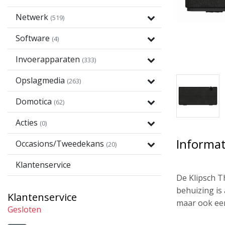
Netwerk
(519)
Software
(4)
Invoerapparaten
(333)
Opslagmedia
(263)
Domotica
(62)
Acties
(0)
Informat
Occasions/Tweedekans
(20)
Klantenservice
De Klipsch T
behuizing is
Klantenservice
maar ook een 
Gesloten