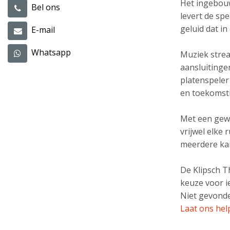
Het ingebouw
Bel ons
levert de spe
geluid dat in
E-mail
Whatsapp
Muziek strea
aansluitinge
platenspeler
en toekomst
Met een gewi
vrijwel elke
meerdere kam
De Klipsch T
keuze voor i
Niet gevonde
Laat ons hel