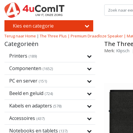
Kies een categorie
Terug naar Home
|
The Three Plus | Premium Draadloze Speaker | Mat
Categorieën
The Three
Merk:
Klipsch
Printers
(189)
Componenten
(1652)
PC en server
(151)
Beeld en geluid
(724)
Kabels en adapters
(578)
Accessoires
(437)
Notebooks en tablets
(137)