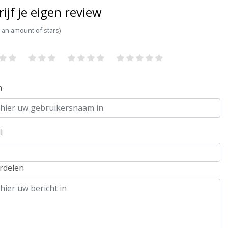
rijf je eigen review
t an amount of stars)
m
l
rdelen