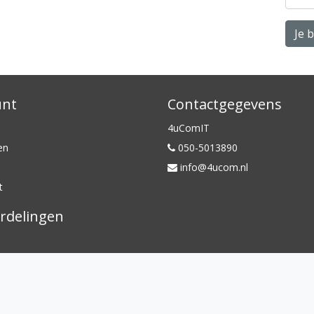
Je 
unt
Contactgegevens
4uComIT
en
050-5013890
info@4ucom.nl
t
rdelingen