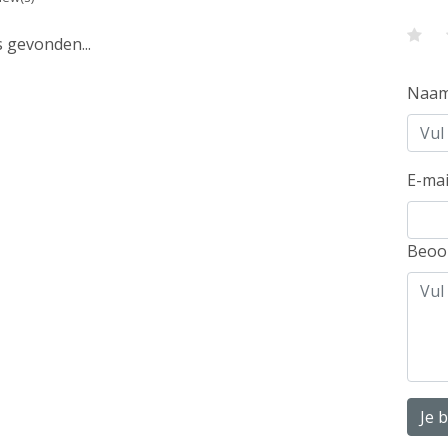
 gevonden...
Naa
E-mai
Beoo
Je 