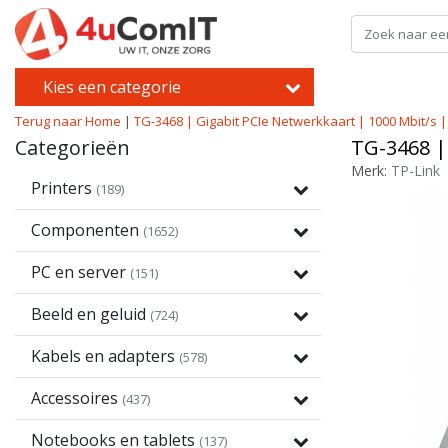
Kies een categorie
Terug naar Home
|
TG-3468 | Gigabit PCIe Netwerkkaart | 1000 Mbit/s |
Categorieën
TG-3468 |
Merk:
TP-Link
Printers
(189)
Componenten
(1652)
PC en server
(151)
Beeld en geluid
(724)
Kabels en adapters
(578)
Accessoires
(437)
Notebooks en tablets
(137)