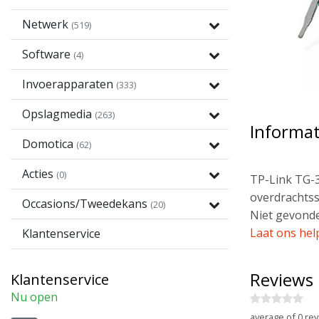
Netwerk
(519)
Software
(4)
Invoerapparaten
(333)
Opslagmedia
(263)
Informat
Domotica
(62)
Acties
(0)
TP-Link TG-3
overdrachtss
Occasions/Tweedekans
(20)
Niet gevonde
Laat ons hel
Klantenservice
Reviews
Klantenservice
Nu open
average of 0 rev