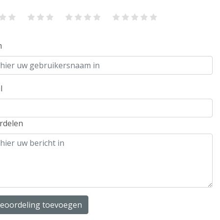
m
l
rdelen
beoordeling toevoegen