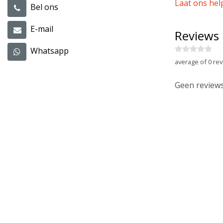
Laat ons hel
Bel ons
E-mail
Reviews
Whatsapp
average of 0 rev
Geen reviews