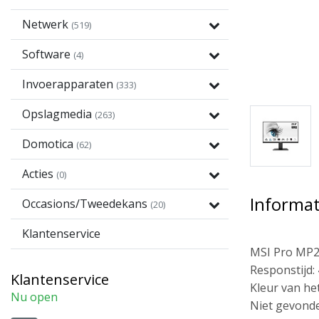
Netwerk
(519)
Software
(4)
Invoerapparaten
(333)
Opslagmedia
(263)
Domotica
(62)
Acties
(0)
Informat
Occasions/Tweedekans
(20)
Klantenservice
MSI Pro MP24
Responstijd: 
Klantenservice
Kleur van he
Nu open
Niet gevonde