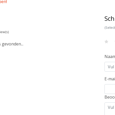
pen!
Sch
(Selec
iew(s)
 gevonden...
Naa
E-mai
Beoo