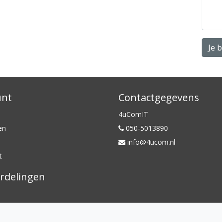
Je 
unt
Contactgegevens
4uComIT
en
050-5013890
info@4ucom.nl
t
rdelingen