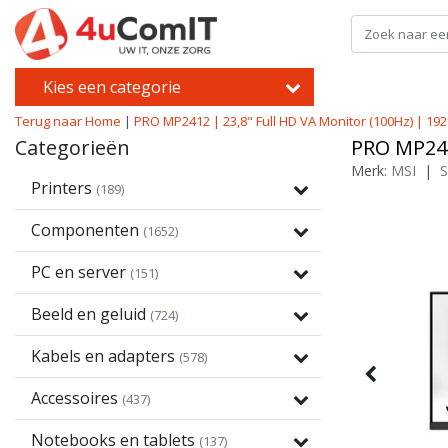
Kies een categorie
Terug naar Home
|
PRO MP2412 | 23,8" Full HD VA Monitor (100Hz) | 19
Categorieën
PRO MP241
Merk:
MSI
|
S
Printers
(189)
Componenten
(1652)
PC en server
(151)
Beeld en geluid
(724)
Kabels en adapters
(578)
Accessoires
(437)
Notebooks en tablets
(137)