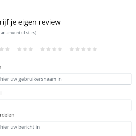
rijf je eigen review
t an amount of stars)
m
l
rdelen