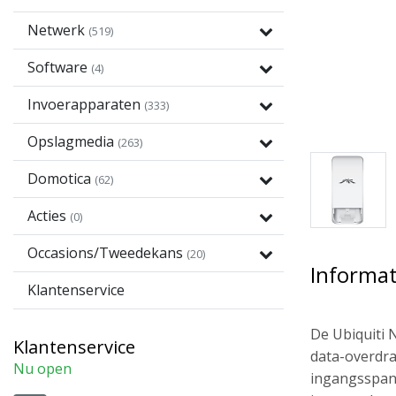
Netwerk
(519)
Software
(4)
Invoerapparaten
(333)
Opslagmedia
(263)
Domotica
(62)
Acties
(0)
Occasions/Tweedekans
(20)
Informat
Klantenservice
De Ubiquiti 
Klantenservice
data-overdra
Nu open
ingangsspann