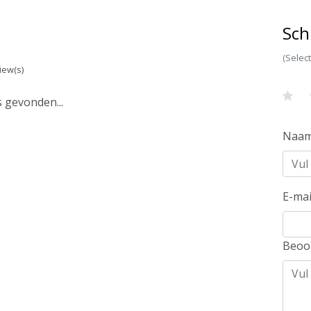
Sch
(Selec
iew(s)
 gevonden...
Naa
E-mai
Beoo