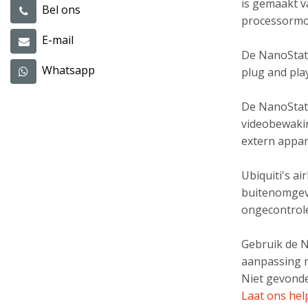
is gemaakt v
Bel ons
processormod
E-mail
De NanoStati
Whatsapp
plug and pla
De NanoStati
videobewakin
extern appar
Ubiquiti's a
buitenomgevi
ongecontrol
Gebruik de N
aanpassing 
Niet gevonde
Laat ons hel