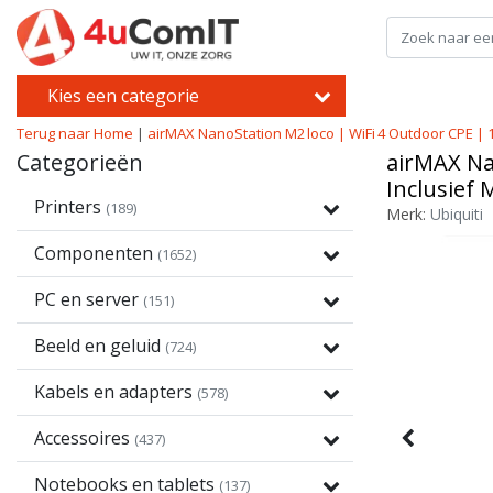
Kies een categorie
Terug naar Home
|
airMAX NanoStation M2 loco | WiFi 4 Outdoor CPE | 1
Categorieën
airMAX Nan
Inclusief
Printers
(189)
Merk:
Ubiquiti
Componenten
(1652)
PC en server
(151)
Beeld en geluid
(724)
Kabels en adapters
(578)
Accessoires
(437)
Notebooks en tablets
(137)