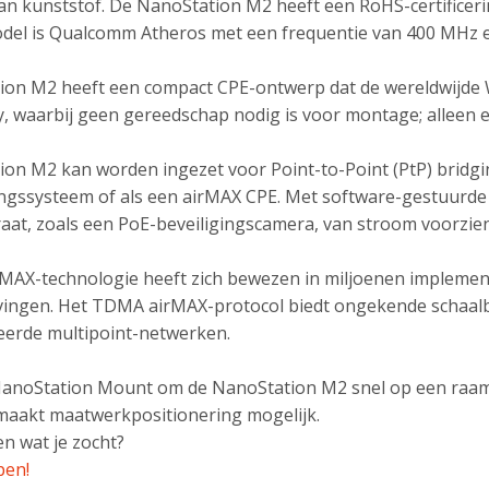
an kunststof. De NanoStation M2 heeft een RoHS-certificeri
el is Qualcomm Atheros met een frequentie van 400 MHz en
on M2 heeft een compact CPE-ontwerp dat de wereldwijde Wire
y, waarbij geen gereedschap nodig is voor montage; alleen e
on M2 kan worden ingezet voor Point-to-Point (PtP) bridgin
gssysteem of als een airMAX CPE. Met software-gestuurde
aat, zoals een PoE-beveiligingscamera, van stroom voorzien
irMAX-technologie heeft zich bewezen in miljoenen implement
ngen. Het TDMA airMAX-protocol biedt ongekende schaalbaa
eerde multipoint-netwerken.
anoStation Mount om de NanoStation M2 snel op een raam o
maakt maatwerkpositionering mogelijk.
n wat je zocht?
pen!