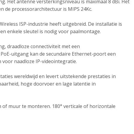
ng. Het antenne versterkingsniveau is maximaal 8 dBi. Het
 de processorarchitectuur is MIPS 24Kc.
less ISP-industrie heeft uitgebreid. De installatie is
en enkele sleutel is nodig voor paalmontage.
g, draadloze connectiviteit met een
 PoE-uitgang kan de secundaire Ethernet-poort een
 voor naadloze IP-videointegratie.
aties wereldwijd en levert uitstekende prestaties in
rheid, hoge doorvoer en lage latentie in
f muur te monteren. 180° verticale of horizontale