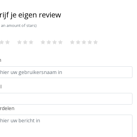
rijf je eigen review
t an amount of stars)
m
l
rdelen