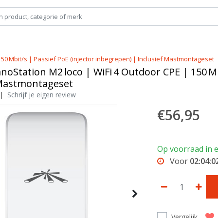
50 Mbit/s | Passief PoE (injector inbegrepen) | Inclusief Mastmontageset
oStation M2 loco | WiFi 4 Outdoor CPE | 150 Mbi
 Mastmontageset
|
Schrijf je eigen review
€56,95
Op voorraad in e
Voor
02:04:0
Vergelijk