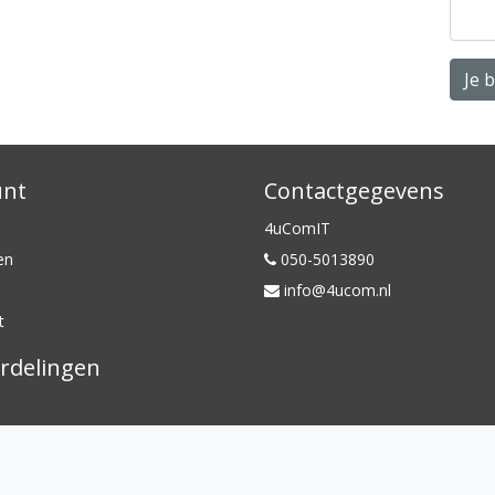
Je 
unt
Contactgegevens
4uComIT
en
050-5013890
info@4ucom.nl
t
rdelingen