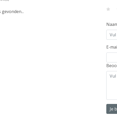
 gevonden...
Naa
E-mai
Beoo
Je 