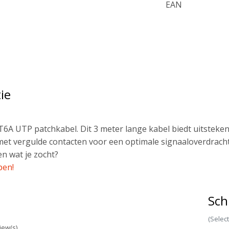
EAN
ie
T6A UTP patchkabel. Dit 3 meter lange kabel biedt uitsteke
 met vergulde contacten voor een optimale signaaloverdrac
n wat je zocht?
pen!
Sch
(Selec
iew(s)