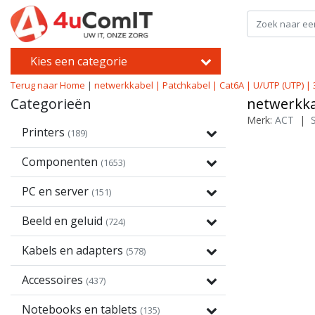
Kies een categorie
Terug naar Home
|
netwerkkabel | Patchkabel | Cat6A | U/UTP (UTP) | 3
Categorieën
netwerkka
Merk:
ACT
|
Printers
(189)
Componenten
(1653)
PC en server
(151)
Beeld en geluid
(724)
Kabels en adapters
(578)
Accessoires
(437)
Notebooks en tablets
(135)