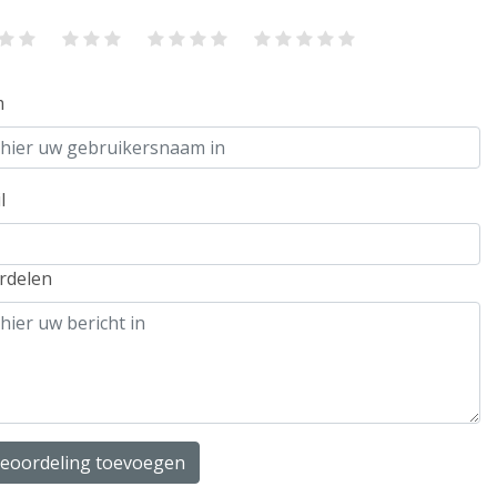
m
l
rdelen
beoordeling toevoegen