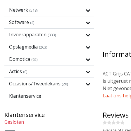
Netwerk
(518)
Software
(4)
Invoerapparaten
(333)
Opslagmedia
(263)
Informat
Domotica
(62)
Acties
(0)
ACT Grijs CA
is uitgerust
Occasions/Tweedekans
(20)
Niet gevonde
Laat ons hel
Klantenservice
Reviews
Klantenservice
Gesloten
average of 0 rev