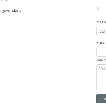
 gevonden...
Naa
E-mai
Beoo
Je 