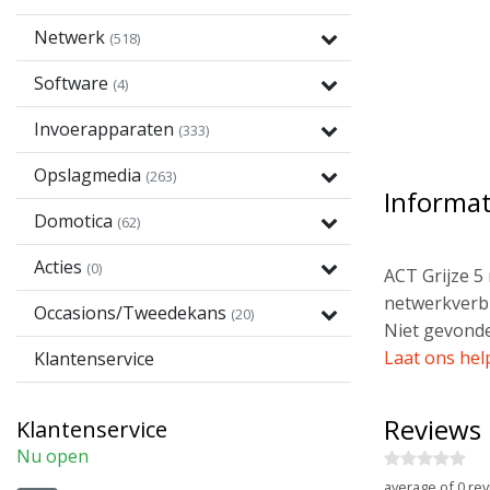
Netwerk
(518)
Software
(4)
Invoerapparaten
(333)
Opslagmedia
(263)
Informat
Domotica
(62)
Acties
(0)
ACT Grijze 5
netwerkverbi
Occasions/Tweedekans
(20)
Niet gevonde
Laat ons hel
Klantenservice
Reviews
Klantenservice
Nu open
average of 0 rev