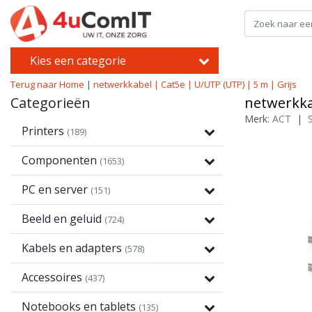
Kies een categorie
Terug naar Home
|
netwerkkabel | Cat5e | U/UTP (UTP) | 5 m | Grijs
Categorieën
netwerkka
Merk:
ACT
|
Printers
(189)
Componenten
(1653)
PC en server
(151)
Beeld en geluid
(724)
Kabels en adapters
(578)
Accessoires
(437)
Notebooks en tablets
(135)