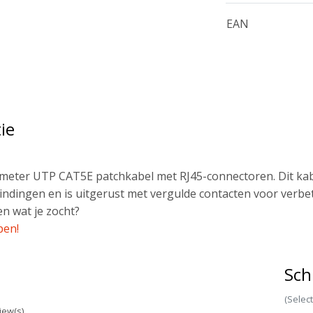
EAN
ie
 meter UTP CAT5E patchkabel met RJ45-connectoren. Dit kab
ndingen en is uitgerust met vergulde contacten voor verbe
n wat je zocht?
pen!
Sch
(Selec
iew(s)