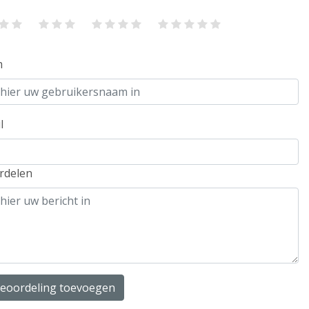
m
l
rdelen
beoordeling toevoegen