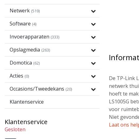
Netwerk
(519)
Software
(4)
Invoerapparaten
(333)
Opslagmedia
(263)
Informat
Domotica
(62)
Acties
(0)
De TP-Link L
netwerk thui
Occasions/Tweedekans
(20)
hoeft te mak
LS1005G betr
Klantenservice
voor ruimtebe
Niet gevonde
Klantenservice
Laat ons hel
Gesloten