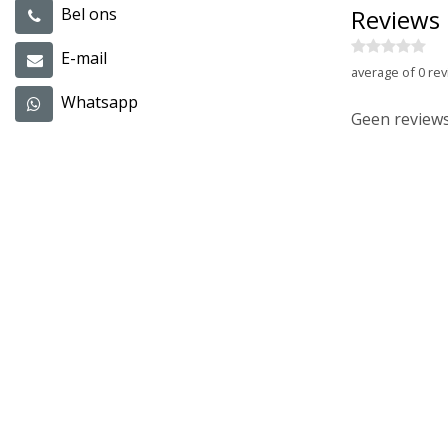
Reviews
Bel ons
E-mail
average of 0 rev
Whatsapp
Geen reviews