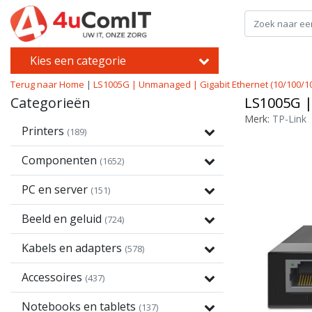
Kies een categorie
Terug naar Home
|
LS1005G | Unmanaged | Gigabit Ethernet (10/100/1
Categorieën
LS1005G |
Merk:
TP-Link
Printers
(189)
Componenten
(1652)
PC en server
(151)
Beeld en geluid
(724)
Kabels en adapters
(578)
Accessoires
(437)
Notebooks en tablets
(137)