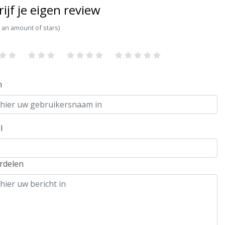
rijf je eigen review
t an amount of stars)
m
l
rdelen