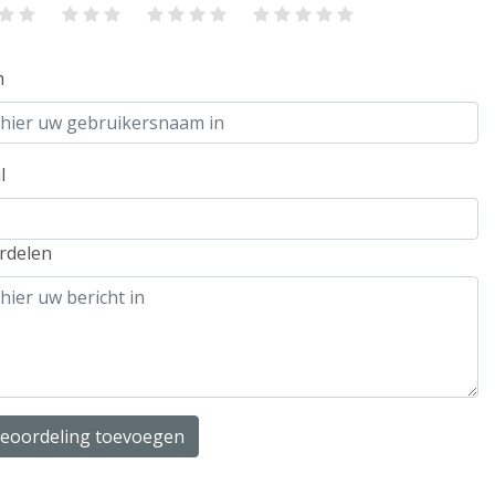
m
l
rdelen
beoordeling toevoegen