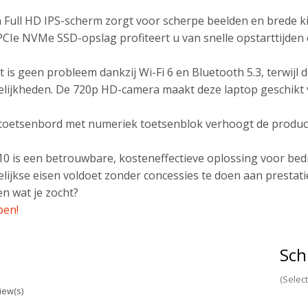
h Full HD IPS-scherm zorgt voor scherpe beelden en brede k
CIe NVMe SSD-opslag profiteert u van snelle opstarttijden
it is geen probleem dankzij Wi-Fi 6 en Bluetooth 5.3, terwi
lijkheden. De 720p HD-camera maakt deze laptop geschikt 
e toetsenbord met numeriek toetsenblok verhoogt de productiv
0 is een betrouwbare, kosteneffectieve oplossing voor bedr
ijkse eisen voldoet zonder concessies te doen aan prestaties
n wat je zocht?
pen!
Sch
(Selec
iew(s)