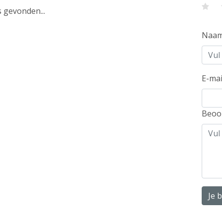
 gevonden...
Naa
E-mai
Beoo
Je 