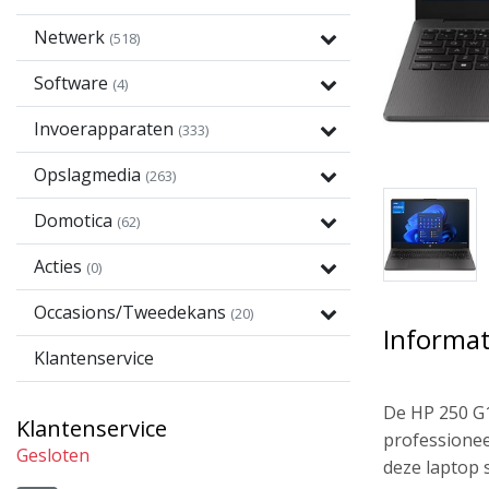
Netwerk
(518)
Software
(4)
Invoerapparaten
(333)
Opslagmedia
(263)
Domotica
(62)
Acties
(0)
Occasions/Tweedekans
(20)
Informat
Klantenservice
De HP 250 G1
Klantenservice
professionee
Gesloten
deze laptop 