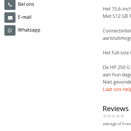
Bel ons
Het 15,6-inc
Met 512 GB P
E-mail
Whatsapp
Connectivite
aansluitmoge
Het full-siz
De HP 250 G1
aan hun dagel
Niet gevonde
Laat ons hel
Reviews
average of 0 rev