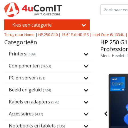
Kies een categorie
Terug naar Home
|
HP 250 G10 | 15.6" Full HD IPS | Intel Core i5-133
Categorieën
HP 250 G1
Professio
Printers
(189)
Merk:
Hewlett 
Componenten
(1653)
PC en server
(151)
Beeld en geluid
(724)
Kabels en adapters
(578)
Accessoires
(437)
Notebooks en tablets
(135)