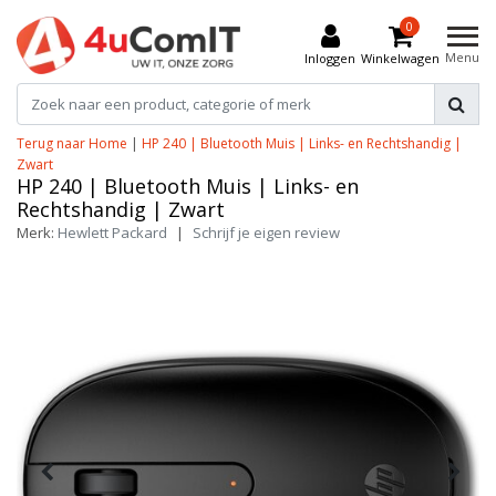
0
Menu
Inloggen
Winkelwagen
Terug naar Home
|
HP 240 | Bluetooth Muis | Links- en Rechtshandig |
Zwart
HP 240 | Bluetooth Muis | Links- en
Rechtshandig | Zwart
Merk:
Hewlett Packard
|
Schrijf je eigen review