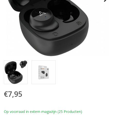
€7,95
Op voorraad in extern magazijn (25 Producten)