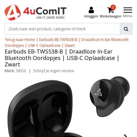
0
Menu
Inloggen
Winkelwagen
Terug naar Home
|
Earbuds EB-TWS538-B | Draadloze In-Ear Bluetooth
Oordopjes | USB-C Oplaadcase | Zwart
Earbuds EB-TWS538-B | Draadloze In-Ear
Bluetooth Oordopjes | USB-C Oplaadcase |
Zwart
Merk:
SBOX
|
Schrijf je eigen review