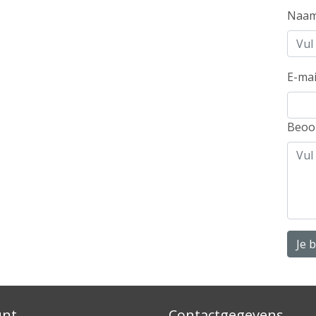
Naa
E-mai
Beoo
Je 
unt
Contactgegevens