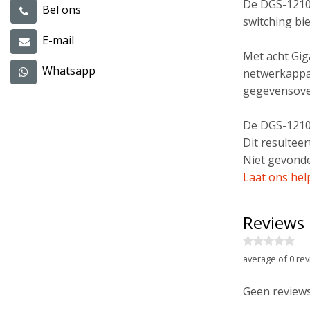
De DGS-1210-
Bel ons
switching bi
E-mail
Met acht Gig
Whatsapp
netwerkappar
gegevensove
De DGS-1210-
Dit resultee
Niet gevonde
Laat ons hel
Reviews
average of 0 rev
Geen reviews