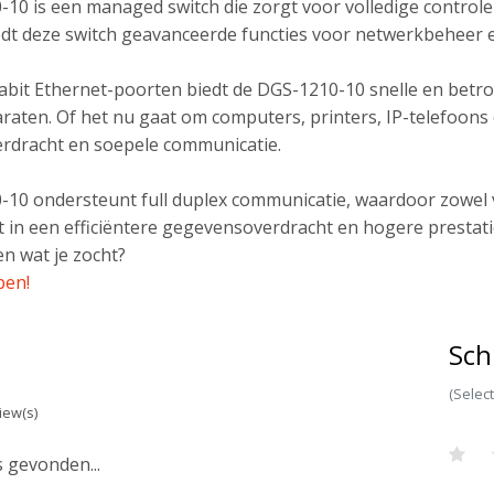
10 is een managed switch die zorgt voor volledige controle
edt deze switch geavanceerde functies voor netwerkbeheer e
abit Ethernet-poorten biedt de DGS-1210-10 snelle en betr
aten. Of het nu gaat om computers, printers, IP-telefoons o
rdracht en soepele communicatie.
10 ondersteunt full duplex communicatie, waardoor zowel v
rt in een efficiëntere gegevensoverdracht en hogere prestati
n wat je zocht?
pen!
Sch
(Selec
iew(s)
 gevonden...