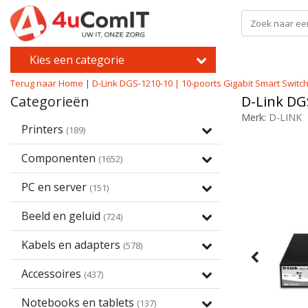
Kies een categorie
Terug naar Home
|
D-Link DGS-1210-10 | 10-poorts Gigabit Smart Switc
Categorieën
D-Link DG
Merk:
D-LINK
Printers
(189)
Componenten
(1652)
PC en server
(151)
Beeld en geluid
(724)
Kabels en adapters
(578)
Accessoires
(437)
Notebooks en tablets
(137)