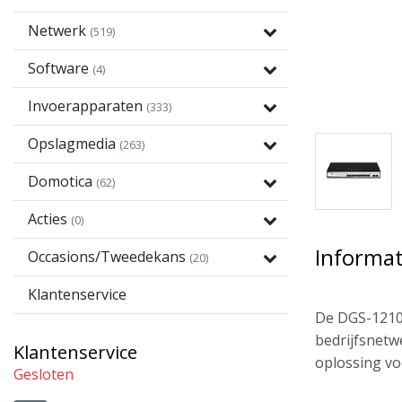
Netwerk
(519)
Software
(4)
Invoerapparaten
(333)
Opslagmedia
(263)
Domotica
(62)
Acties
(0)
Informat
Occasions/Tweedekans
(20)
Klantenservice
De DGS-1210-
bedrijfsnetw
Klantenservice
oplossing vo
Gesloten