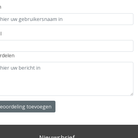
m
l
rdelen
beoordeling toevoegen
Nieuwsbrief