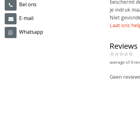
beschermt de
Bel ons
je indruk ma
Niet gevonde
E-mail
Laat ons hel
Whatsapp
Reviews
average of 0 rev
Geen reviews