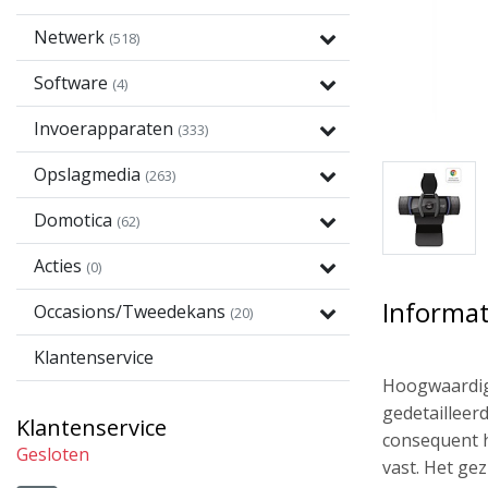
Netwerk
(518)
Software
(4)
Invoerapparaten
(333)
Opslagmedia
(263)
Domotica
(62)
Acties
(0)
Informat
Occasions/Tweedekans
(20)
Klantenservice
Hoogwaardige
gedetailleer
Klantenservice
consequent h
Gesloten
vast. Het ge