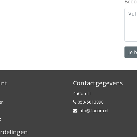
Beoo
Je 
unt
Contactgegevens
4uComIT
en
050-5013890
info@4ucom.nl
t
rdelingen