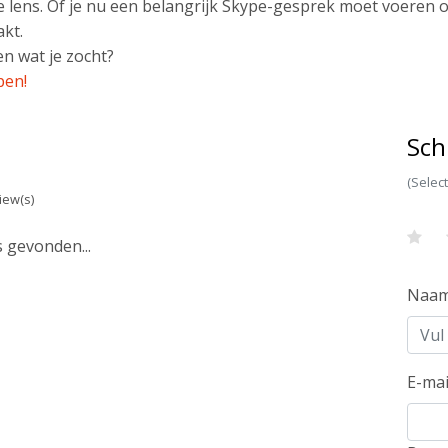
 lens. Of je nu een belangrijk Skype-gesprek moet voeren o
akt.
n wat je zocht?
pen!
Sch
(Selec
iew(s)
 gevonden...
Naa
E-mai