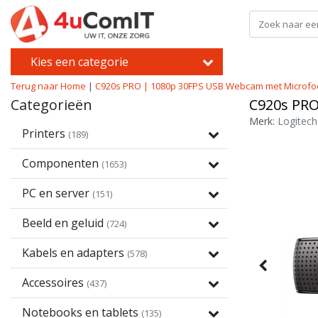
Kies een categorie
Terug naar Home
|
C920s PRO | 1080p 30FPS USB Webcam met Microf
Categorieën
C920s PRO
Merk:
Logitech
Printers
(189)
Componenten
(1653)
PC en server
(151)
Beeld en geluid
(724)
Kabels en adapters
(578)
Accessoires
(437)
Notebooks en tablets
(135)