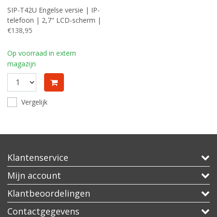
SIP-T42U Engelse versie | IP-
telefoon | 2,7" LCD-scherm |
12 SIP-accounts | HD Voice |
€138,95
Wi-Fi via USB-dongle | Grijs
Op voorraad in extern
magazijn
Vergelijk
Klantenservice
Mijn account
Klantbeoordelingen
Contactgegevens