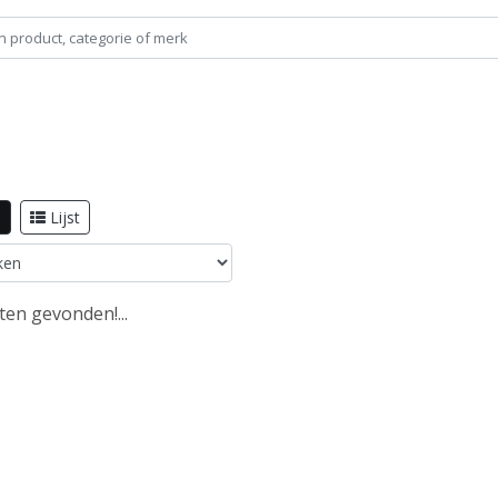
l
Lijst
en gevonden!...