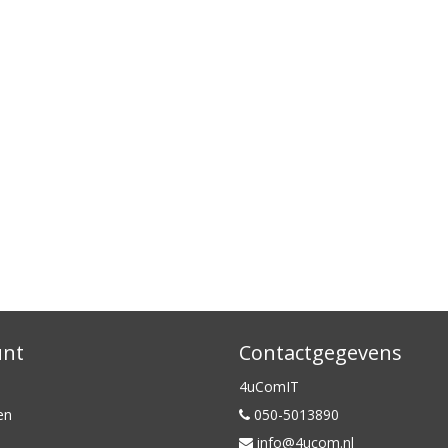
unt
Contactgegevens
4uComIT
en
050-5013890
info@4ucom.nl