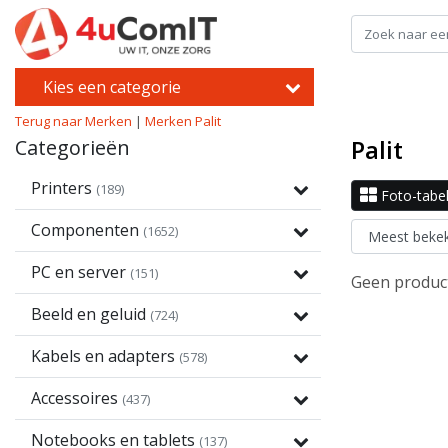
Kies een categorie
Terug naar Merken
|
Merken
Palit
Palit
Categorieën
Printers
(189)
Foto-tabe
Componenten
(1652)
PC en server
(151)
Geen product
Beeld en geluid
(724)
Kabels en adapters
(578)
Accessoires
(437)
Notebooks en tablets
(137)