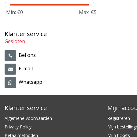
Min: €
0
Max: €
5
Klantenservice
Gesloten
Bel ons
E-mail
Whatsapp
Klantenservice
Mijn acco
Algemene voorwaarden
Registreren
Privacy Policy
Mijn bestelling
Betaalmethoden
Mijn tickets