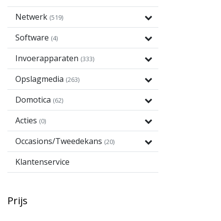
Netwerk
(519)
Software
(4)
Invoerapparaten
(333)
Opslagmedia
(263)
Domotica
(62)
Acties
(0)
Occasions/Tweedekans
(20)
Klantenservice
Prijs