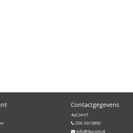
unt
Contactgegevens
4uComIT
en
050-5013890
info@4ucom.nl