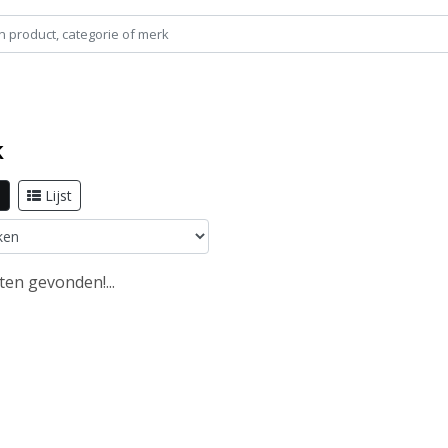
k
l
Lijst
en gevonden!...