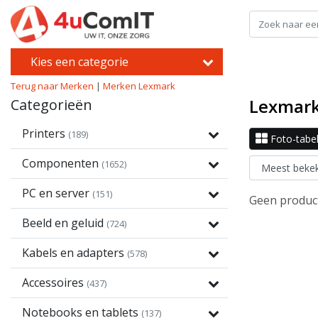
Kies een categorie
Terug naar Merken
|
Merken
Lexmark
Lexmar
Categorieën
Printers
(189)
Foto-tabe
Componenten
(1652)
PC en server
(151)
Geen product
Beeld en geluid
(724)
Kabels en adapters
(578)
Accessoires
(437)
Notebooks en tablets
(137)