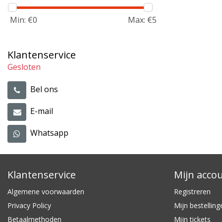
Min: €
0
Max: €
5
Klantenservice
Gesloten
Bel ons
E-mail
Whatsapp
Klantenservice
Mijn acco
Algemene voorwaarden
Registreren
Privacy Policy
Mijn bestelling
Betaalmethoden
Mijn tickets