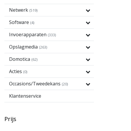
Netwerk
(519)
Software
(4)
Invoerapparaten
(333)
Opslagmedia
(263)
Domotica
(62)
Acties
(0)
Occasions/Tweedekans
(20)
Klantenservice
Prijs