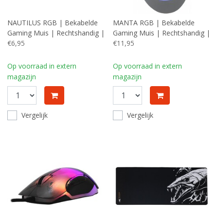
NAUTILUS RGB | Bekabelde
MANTA RGB | Bekabelde
Gaming Muis | Rechtshandig |
Gaming Muis | Rechtshandig |
USB-A | 12800 DPI | Zwart
€6,95
USB-A | 12800 DPI | Grijs
€11,95
Op voorraad in extern
Op voorraad in extern
magazijn
magazijn
Vergelijk
Vergelijk