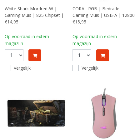
White Shark Mordred-W |
CORAL RGB | Bedrade
Gaming Muis | 825 Chipset |
Gaming Muis | USB-A | 12800
RGB Verlichting | 12.800 DPI |
€14,95
DPI | Zwart
€15,95
Wit
Op voorraad in extern
Op voorraad in extern
magazijn
magazijn
Vergelijk
Vergelijk