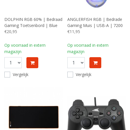
DOLPHIN RGB 60% | Bedraad
ANGLERFISH RGB | Bedrade
Gaming Toetsenbord | Blue
Gaming Muis | USB-A | 7200
Switches | Anti-Ghosting |
€20,95
DPI | Wit
€11,95
QWERTY | Zwart
Op voorraad in extern
Op voorraad in extern
magazijn
magazijn
Vergelijk
Vergelijk