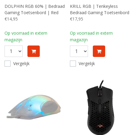
DOLPHIN RGB 60% | Bedraad
KRILL RGB | Tenkeyless
Gaming Toetsenbord | Red
Bedraad Gaming Toetsenbord
Switches | Anti-Ghosting |
€14,95
| QWERTY | Wit
€17,95
QWERTY | Wit
Op voorraad in extern
Op voorraad in extern
magazijn
magazijn
Vergelijk
Vergelijk