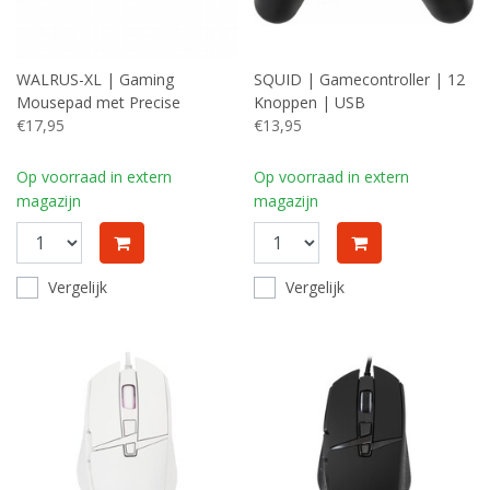
WALRUS-XL | Gaming
SQUID | Gamecontroller | 12
Mousepad met Precise
Knoppen | USB
Tracking | 80x40cm | Anti-slip
€17,95
€13,95
Op voorraad in extern
Op voorraad in extern
magazijn
magazijn
Vergelijk
Vergelijk