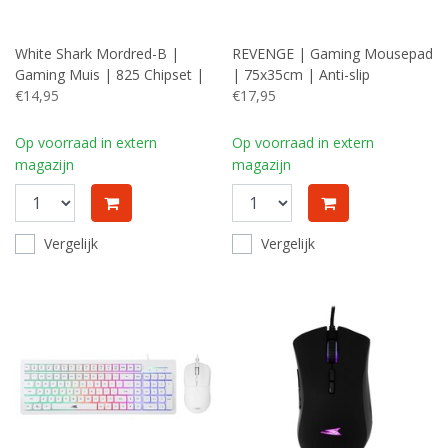
White Shark Mordred-B |
REVENGE | Gaming Mousepad
Gaming Muis | 825 Chipset |
| 75x35cm | Anti-slip
RGB Verlichting | 12.800 DPI
€14,95
€17,95
Op voorraad in extern
Op voorraad in extern
magazijn
magazijn
Vergelijk
Vergelijk