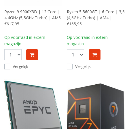
Ryzen 9 9900X3D | 12 Core |
Ryzen 5 5600GT | 6 Core | 3,6
4,4GHz (5,5GHz Turbo) | AM5
(4,6GHz Turbo) | AM4 |
| Processor | CPU
€617,95
Processor | CPU
€165,95
Op voorraad in extern
Op voorraad in extern
magazijn
magazijn
Vergelijk
Vergelijk