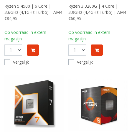
Ryzen 5 4500 | 6 Core |
Ryzen 3 3200G | 4 Core |
3,6GHz (4,1GHz Turbo) | AM4
3,9GHz (4,4GHz Turbo) | AM4
| Processor | CPU
€84,95
| Processor | CPU | TRAY
€60,95
Op voorraad in extern
Op voorraad in extern
magazijn
magazijn
Vergelijk
Vergelijk