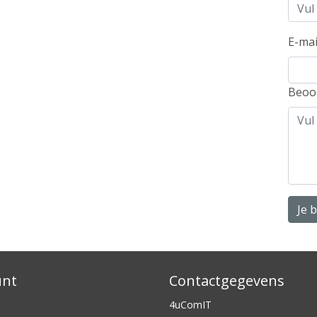
E-mai
Beoo
Je 
unt
Contactgegevens
4uComIT