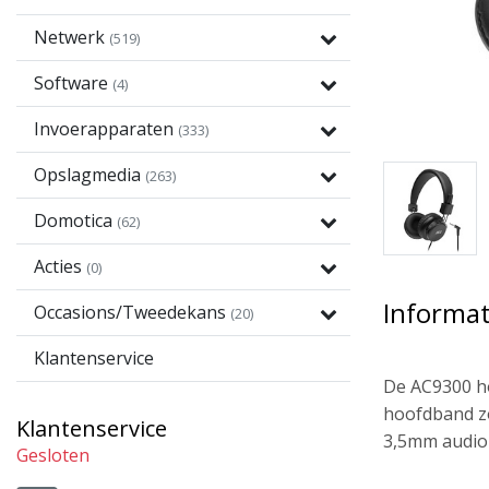
Netwerk
(519)
Software
(4)
Invoerapparaten
(333)
Opslagmedia
(263)
Domotica
(62)
Acties
(0)
Informat
Occasions/Tweedekans
(20)
Klantenservice
De AC9300 ho
hoofdband zo
Klantenservice
3,5mm audio-
Gesloten