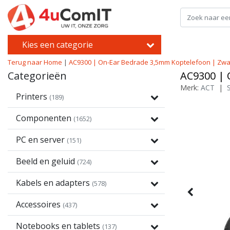
Kies een categorie
Terug naar Home
|
AC9300 | On-Ear Bedrade 3,5mm Koptelefoon | Zwa
Categorieën
AC9300 | 
Merk:
ACT
|
Printers
(189)
Componenten
(1652)
PC en server
(151)
Beeld en geluid
(724)
Kabels en adapters
(578)
Accessoires
(437)
Notebooks en tablets
(137)