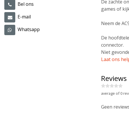
De zachte on
Bel ons
games of kijk
E-mail
Neem de AC93
Whatsapp
De hoofdtele
connector.
Niet gevonde
Laat ons hel
Reviews
average of 0 rev
Geen reviews