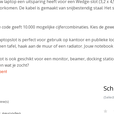
 laptop een uitsparing heeft voor een Wedge-slot (3,2 x 4
voorkomen. De kabel is gemaakt van snijbestendig staal. Het 
ge code geeft 10.000 mogelijke cijfercombinaties. Kies de gew
ptopslot is perfect voor gebruik op kantoor en publieke loca
 een tafel, haak aan de muur of een radiator. Jouw notebook 
ot is ook geschikt voor een monitor, beamer, docking stati
n wat je zocht?
pen!
Sch
(Selec
iew(s)
 gevonden...