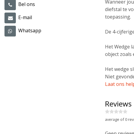
Wanneer jouw
Bel ons
diefstal te 
toepassing.
E-mail
Whatsapp
De 4-cijferi
Het Wedge la
object zoals
Het wedge sl
Niet gevonde
Laat ons hel
Reviews
average of 0 rev
Geen reviews