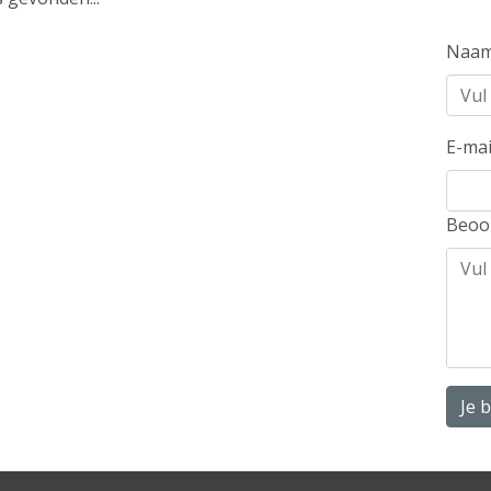
Naa
E-mai
Beoo
Je 