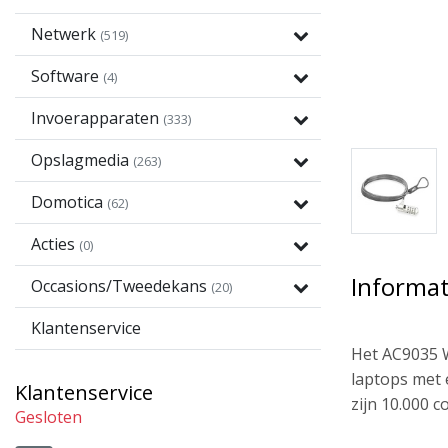
Netwerk
(519)
Software
(4)
Invoerapparaten
(333)
Opslagmedia
(263)
Domotica
(62)
Acties
(0)
Informat
Occasions/Tweedekans
(20)
Klantenservice
Het AC9035 W
laptops met e
Klantenservice
zijn 10.000 
Gesloten