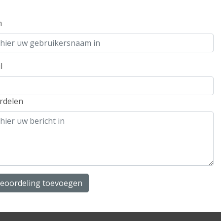
m
l
rdelen
beoordeling toevoegen