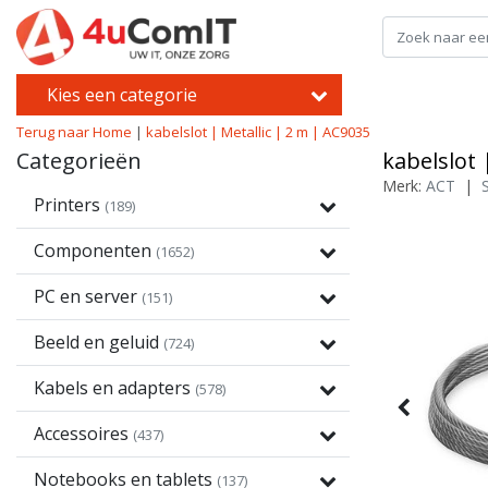
Kies een categorie
Terug naar Home
|
kabelslot | Metallic | 2 m | AC9035
Categorieën
kabelslot 
Merk:
ACT
|
Printers
(189)
Componenten
(1652)
PC en server
(151)
Beeld en geluid
(724)
Kabels en adapters
(578)
Accessoires
(437)
Notebooks en tablets
(137)