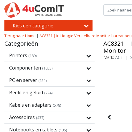
Kies een categorie
Terug naar Home
|
AC8321 | In Hoogte Verstelbare Monitor-bureaubeuge
Categorieën
AC8321 | 
Monitor
Printers
(189)
Merk:
ACT
|
Componenten
(1653)
PC en server
(151)
Beeld en geluid
(724)
Kabels en adapters
(578)
Accessoires
(437)
Notebooks en tablets
(135)