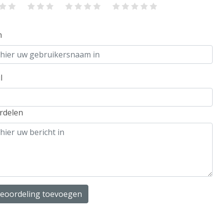
m
l
rdelen
beoordeling toevoegen