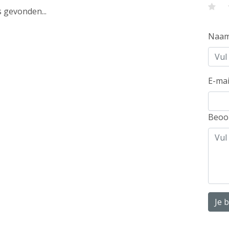
 gevonden...
Naa
E-mai
Beoo
Je 