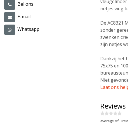
vleugelmoer 
Bel ons
netjes weg 
E-mail
De AC8321 Mo
Whatsapp
zonder geree
zwenken creë
zijn netjes 
Dankzij het 
75x75 en 100
bureausteun 
Niet gevonde
Laat ons hel
Reviews
average of 0 rev