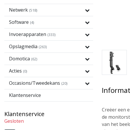
Netwerk
(518)
Software
(4)
Invoerapparaten
(333)
Opslagmedia
(263)
Domotica
(62)
Acties
(0)
Occasions/Tweedekans
(20)
Informat
Klantenservice
Creëer een 
Klantenservice
de monitorst
Gesloten
van het beel