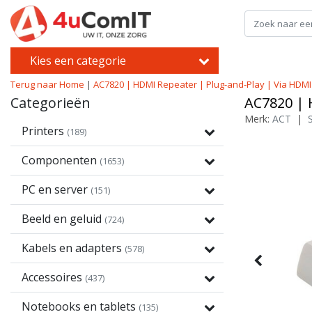
Kies een categorie
Terug naar Home
|
AC7820 | HDMI Repeater | Plug-and-Play | Via HDMI
Categorieën
AC7820 | 
Merk:
ACT
|
Printers
(189)
Componenten
(1653)
PC en server
(151)
Beeld en geluid
(724)
Kabels en adapters
(578)
Accessoires
(437)
Notebooks en tablets
(135)