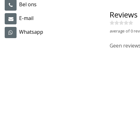
Bel ons
Reviews
E-mail
average of 0 rev
Whatsapp
Geen reviews