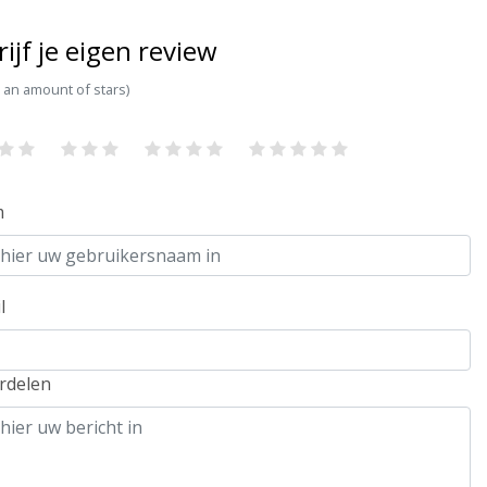
rijf je eigen review
t an amount of stars)
m
l
rdelen