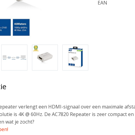
EAN
ie
peater verlengt een HDMI-signaal over een maximale afstan
olutie is 4K @ 60Hz. De AC7820 Repeater is zeer compact en
n wat je zocht?
pen!