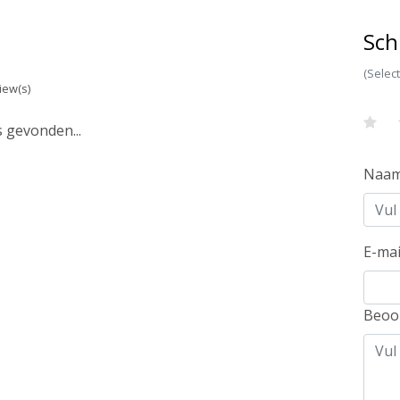
Sch
(Selec
iew(s)
 gevonden...
Naa
E-mai
Beoo