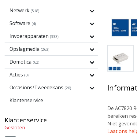
Netwerk
(518)
Software
(4)
Invoerapparaten
(333)
Opslagmedia
(263)
Domotica
(62)
Acties
(0)
Informat
Occasions/Tweedekans
(20)
Klantenservice
De AC7820 Re
bereiken res
Klantenservice
Niet gevonde
Gesloten
Laat ons hel