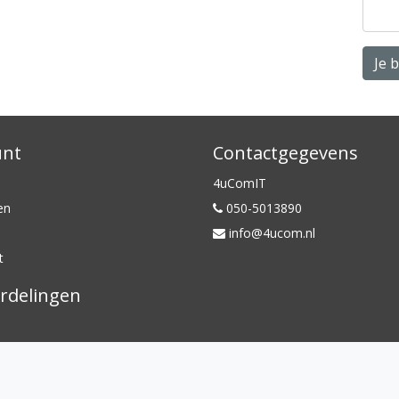
Je 
unt
Contactgegevens
4uComIT
en
050-5013890
info@4ucom.nl
t
rdelingen