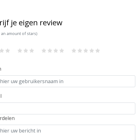
rijf je eigen review
t an amount of stars)
m
l
rdelen