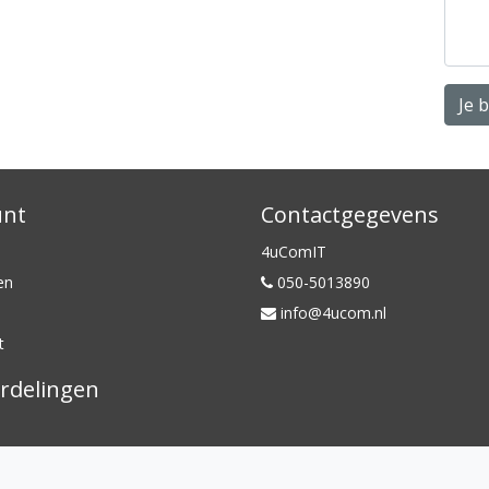
Je 
unt
Contactgegevens
4uComIT
en
050-5013890
info@4ucom.nl
t
rdelingen