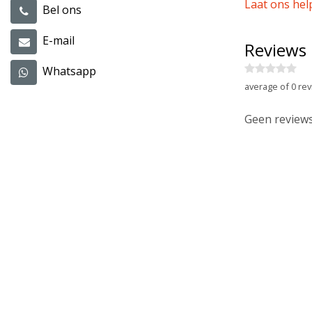
Laat ons hel
Bel ons
E-mail
Reviews
Whatsapp
average of 0 rev
Geen reviews