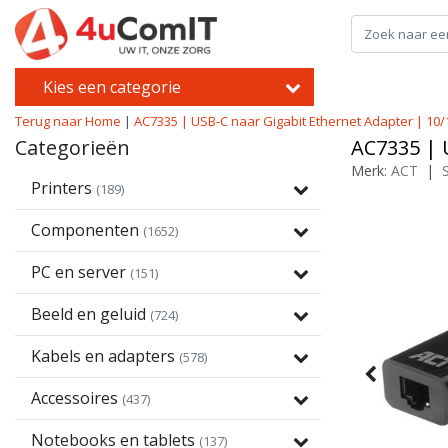
Kies een categorie
Terug naar Home
|
AC7335 | USB-C naar Gigabit Ethernet Adapter | 10/
Categorieën
AC7335 | 
Merk:
ACT
|
Printers
(189)
Componenten
(1652)
PC en server
(151)
Beeld en geluid
(724)
Kabels en adapters
(578)
Accessoires
(437)
Notebooks en tablets
(137)