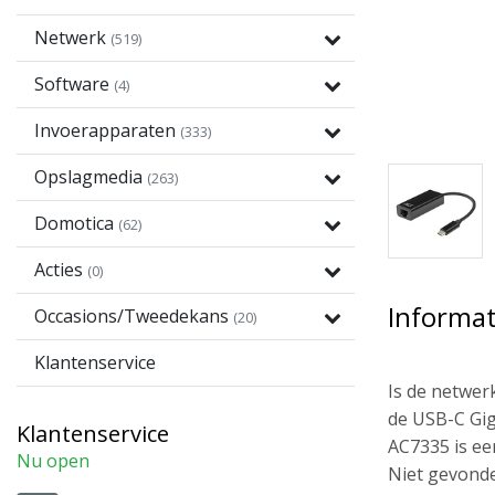
Netwerk
(519)
Software
(4)
Invoerapparaten
(333)
Opslagmedia
(263)
Domotica
(62)
Acties
(0)
Informat
Occasions/Tweedekans
(20)
Klantenservice
Is de netwer
de USB-C Gig
Klantenservice
AC7335 is een
Nu open
Niet gevonde