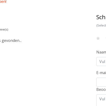
pen!
Sch
(Selec
iew(s)
 gevonden...
Naa
E-mai
Beoo