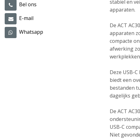
stabiel en v
Bel ons
apparaten.
E-mail
De ACT AC308
Whatsapp
apparaten zo
compacte ont
afwerking zo
werkplekken
Deze USB-C l
biedt een ov
bestanden tu
dagelijks geb
De ACT AC308
ondersteunin
USB-C compat
Niet gevonde