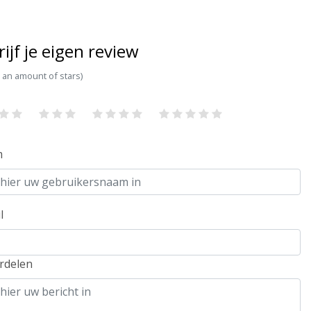
rijf je eigen review
t an amount of stars)
m
l
rdelen