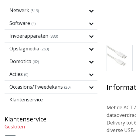
Netwerk
(519)
Software
(4)
Invoerapparaten
(333)
Opslagmedia
(263)
Domotica
(62)
Acties
(0)
Informat
Occasions/Tweedekans
(20)
Klantenservice
Met de ACT A
dataoverdrac
Klantenservice
Delivery tot
Gesloten
diverse USB-