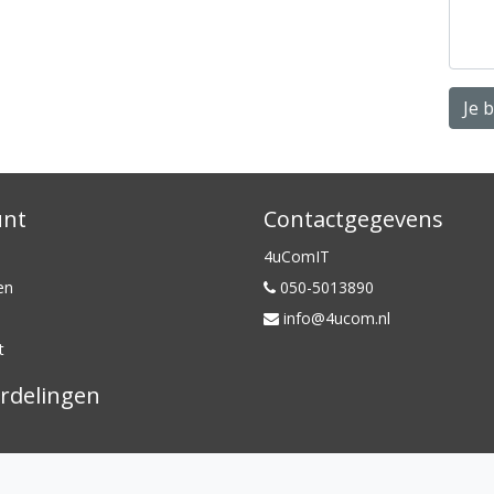
Je 
unt
Contactgegevens
4uComIT
en
050-5013890
info@4ucom.nl
t
rdelingen