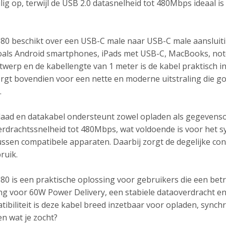
eilig op, terwijl de USB 2.0 datasnelheid tot 480Mbps ideaal
0 beschikt over een USB-C male naar USB-C male aansluiti
als Android smartphones, iPads met USB-C, MacBooks, not
werp en de kabellengte van 1 meter is de kabel praktisch i
rgt bovendien voor een nette en moderne uitstraling die g
.
aad en datakabel ondersteunt zowel opladen als gegevensov
erdrachtssnelheid tot 480Mbps, wat voldoende is voor het 
ssen compatibele apparaten. Daarbij zorgt de degelijke con
ruik.
0 is een praktische oplossing voor gebruikers die een b
g voor 60W Power Delivery, een stabiele dataoverdracht en
ibiliteit is deze kabel breed inzetbaar voor opladen, syn
n wat je zocht?