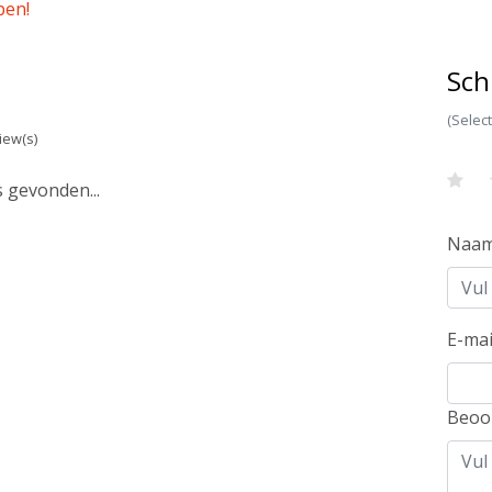
pen!
Sch
(Selec
iew(s)
 gevonden...
Naa
E-mai
Beoo