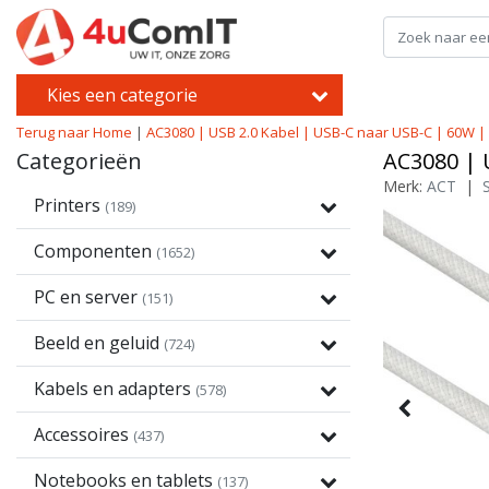
Kies een categorie
Terug naar Home
|
AC3080 | USB 2.0 Kabel | USB-C naar USB-C | 60W |
Categorieën
AC3080 | 
Merk:
ACT
|
Printers
(189)
Componenten
(1652)
PC en server
(151)
Beeld en geluid
(724)
Kabels en adapters
(578)
Accessoires
(437)
Notebooks en tablets
(137)