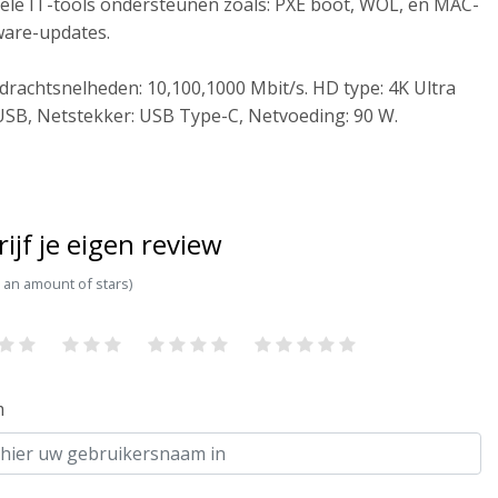
onele IT-tools ondersteunen zoals: PXE boot, WOL, en MAC-
ware-updates.
rdrachtsnelheden: 10,100,1000 Mbit/s. HD type: 4K Ultra
 USB, Netstekker: USB Type-C, Netvoeding: 90 W.
rijf je eigen review
t an amount of stars)
m