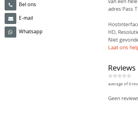
van een hele
Bel ons
adres Pass T
E-mail
Hostinterfac
Whatsapp
HD, Resoluti
Niet gevonde
Laat ons hel
Reviews
average of 0 rev
Geen reviews