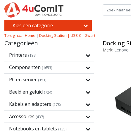
Kies een categorie
Terug naar Home
|
Docking Station | USB-C | Zwart
Categorieën
Docking S
Merk:
Lenovo
Printers
(189)
Componenten
(1653)
PC en server
(151)
Beeld en geluid
(724)
Kabels en adapters
(578)
Accessoires
(437)
Notebooks en tablets
(135)