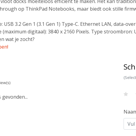
 vloot docks moeiteloos efficiënt te maken. Het kan traditi
hrough op ThinkPad Notebooks, maar biedt ook stille firm
e: USB 3.2 Gen 1 (3.1 Gen 1) Type-C. Ethernet LAN, data-ove
e (maximum digitaal): 3840 x 2160 Pixels. Type stroombron:
n wat je zocht?
pen!
Sch
(Selec
iew(s)
 gevonden...
Naa