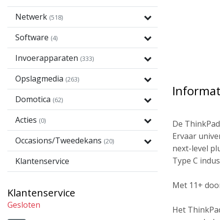
Netwerk
(518)
Software
(4)
Invoerapparaten
(333)
Opslagmedia
(263)
Informat
Domotica
(62)
Acties
(0)
De ThinkPad 
Ervaar unive
Occasions/Tweedekans
(20)
next-level p
Type C indus
Klantenservice
Met 11+ door
Klantenservice
Gesloten
Het ThinkPad