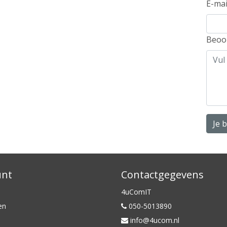
E-mai
Beoo
Je 
unt
Contactgegevens
4uComIT
en
050-5013890
info@4ucom.nl